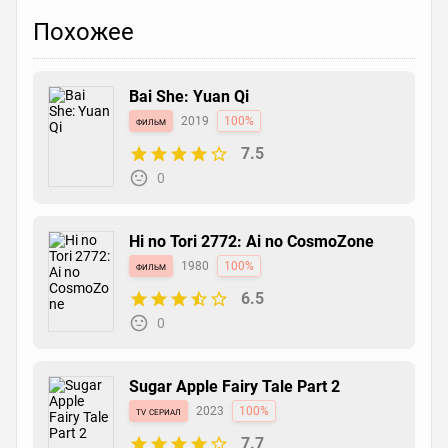
Похожее
Bai She: Yuan Qi
фильм
2019
100%
7.5
0
Hi no Tori 2772: Ai no CosmoZone
фильм
1980
100%
6.5
0
Sugar Apple Fairy Tale Part 2
tv сериал
2023
100%
7.7