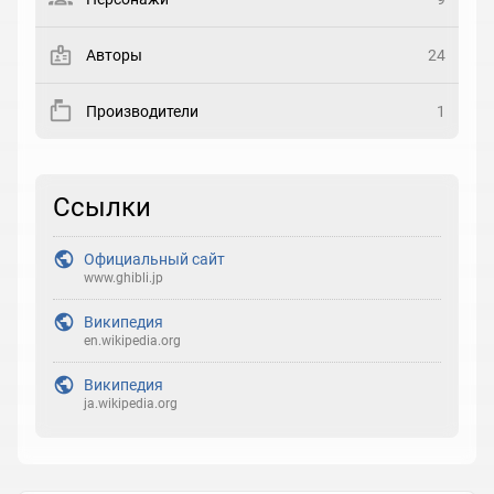
Закладка
Авторы
24
Рейтинг
Производители
1
Выберите рейтинг
Реакция
Ссылки
Выберите реакцию
Официальный сайт
www.ghibli.jp
Википедия
en.wikipedia.org
Википедия
ja.wikipedia.org