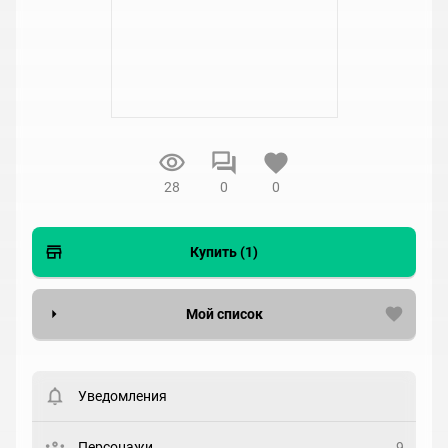
28
0
0
Купить (1)
Мой список
Вести список могут только зарегистрированные
пользователи. Хотите
зарегистрироваться?
Уведомления
Статус
Выберите статус
Персонажи
9