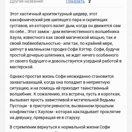
Другие названия:
Показать
2
Этот хаотичный архитектурный шедевр, этот
какофонический рев шипящего пара и скрипящих
суставов, из которого валит дым, когда он движется сам
по себе… Этот замок - дом величественного волшебника
Хаула, известного как своей магической мощью, так и
своей любвеобильностью - или так, по крайней мере,
шепчут в маленьком городке Софи Хэттер. Софи, будучи
простой дочерью шляпника, не ждет ничего особенного
от своего будущего и довольствуется усердной работой в
мастерской.
Однако простая жизнь Софи неожиданно становится
захватывающей, когда она попадает в неприятную
ситуацию, и на помощь ей приходит таинственный
волшебник. К сожалению, эта встреча, пусть и короткая,
вызывает ярость завистливой и мстительной Ведьмы
Пустоши - в приступе ревности, вызванном прошлым
конфликтом с Хаулом - которая накладывает проклятие
на девушку, превращая ее в старуху.
В стремлении вернуться к нормальной жизни Софи