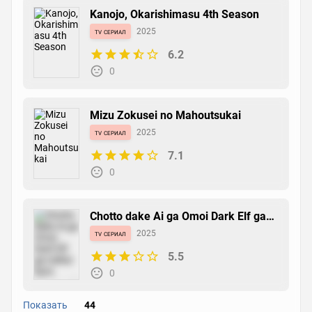
Kanojo, Okarishimasu 4th Season
tv сериал
2025
6.2
0
Mizu Zokusei no Mahoutsukai
tv сериал
2025
7.1
0
Chotto dake Ai ga Omoi Dark Elf ga
Isekai kara Oikaketekita
tv сериал
2025
5.5
0
Показать
44