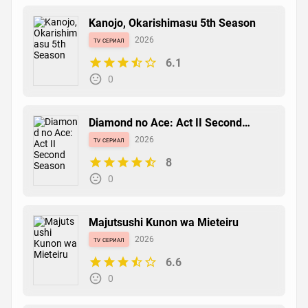
Kanojo, Okarishimasu 5th Season
tv сериал
2026
6.1
0
Diamond no Ace: Act II Second
Season
tv сериал
2026
8
0
Majutsushi Kunon wa Mieteiru
tv сериал
2026
6.6
0