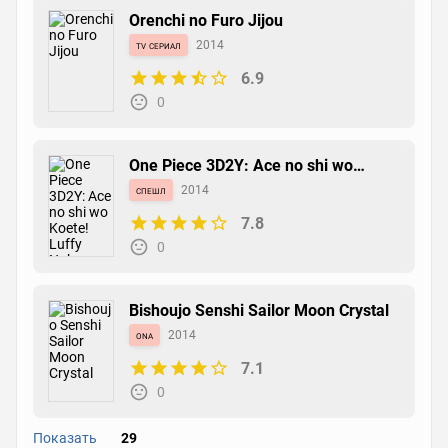
Orenchi no Furo Jijou
tv сериал
2014
6.9
0
One Piece 3D2Y: Ace no shi wo
Koete! Luffy Nakama Tono Chikai
спешл
2014
7.8
0
Bishoujo Senshi Sailor Moon Crystal
ona
2014
7.1
0
Показать
29