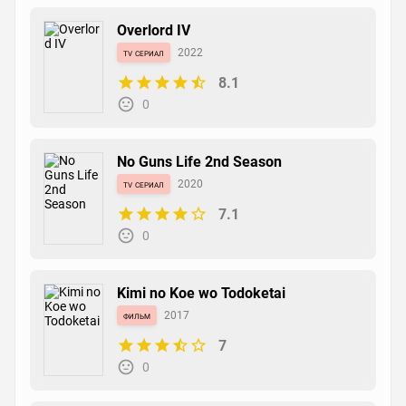
Overlord IV
tv сериал
2022
8.1
0
No Guns Life 2nd Season
tv сериал
2020
7.1
0
Kimi no Koe wo Todoketai
фильм
2017
7
0