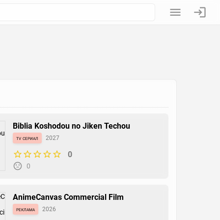
Biblia Koshodou no Jiken Techou
tv сериал
2027
0
0
AnimeCanvas Commercial Film
реклама
2026