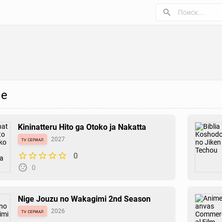
е
Kininatteru Hito ga Otoko ja Nakatta
tv сериал
2027
0
0
Nige Jouzu no Wakagimi 2nd Season
tv сериал
2026