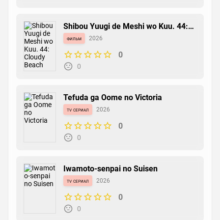
Shibou Yuugi de Meshi wo Kuu. 44:
Cloudy Beach
фильм
2026
0
0
Tefuda ga Oome no Victoria
tv сериал
2026
0
0
Iwamoto-senpai no Suisen
tv сериал
2026
0
0