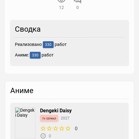
12
0
Сводка
Реализовано
работ
330
Аниме:
работ
330
Аниме
Dengeki Daisy
tv сериал
2027
0
0