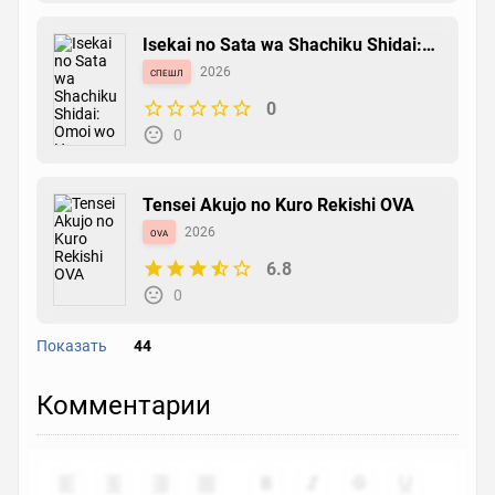
Isekai no Sata wa Shachiku Shidai:
Omoi wo Hasemashita
спешл
2026
0
0
Tensei Akujo no Kuro Rekishi OVA
ova
2026
6.8
0
Показать
44
Akuyaku Reijou wa Ringoku no
Комментарии
Outaishi ni Dekiai sareru
tv сериал
2026
6.1
0