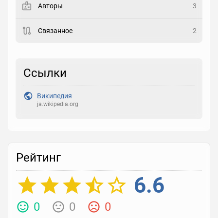
Авторы
3
Рейтинг
Связанное
2
Выберите рейтинг
Реакция
Ссылки
Выберите реакцию
Википедия
ja.wikipedia.org
Рейтинг
6.6
0
0
0