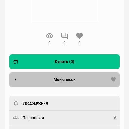
9
0
0
Купить (0)
Мой список
Вести список могут только зарегистрированные
пользователи. Хотите
зарегистрироваться?
Уведомления
Статус
Выберите статус
Персонажи
6
Закладка