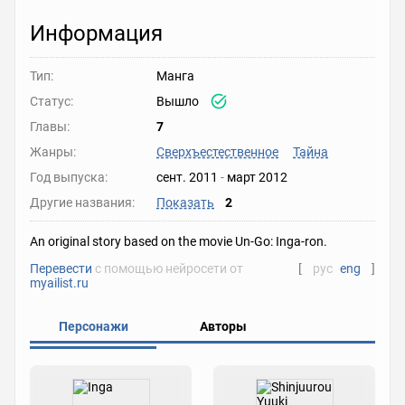
Информация
Тип:
Манга
Статус:
Вышло
Главы:
7
Жанры:
Сверхъестественное
Тайна
Год выпуска:
сент. 2011
-
март 2012
Другие названия:
Показать
2
An original story based on the movie Un-Go: Inga-ron.
Перевести
с помощью нейросети от
[
рус
eng
]
myailist.ru
Персонажи
Авторы