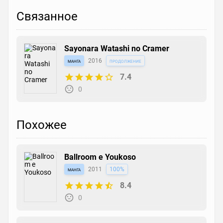
Связанное
Sayonara Watashi no Cramer
манга
2016
продолжение
7.4
0
Похожее
Ballroom e Youkoso
манга
2011
100%
8.4
0