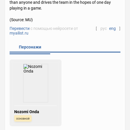
than anyone and drives the team in the hopes of one day
playing in a game.
(Source: MU)
Перевести
с помощью нейросети от
[
рус
eng
]
myailist.ru
Персонажи
Nozomi Onda
основной