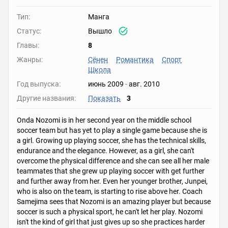
Тип:
Манга
Статус:
Вышло
Главы:
8
Жанры:
Сёнен
Романтика
Спорт
Школа
Год выпуска:
июнь 2009
-
авг. 2010
Другие названия:
Показать
3
Onda Nozomi is in her second year on the middle school
soccer team but has yet to play a single game because she is
a girl. Growing up playing soccer, she has the technical skills,
endurance and the elegance. However, as a girl, she can't
overcome the physical difference and she can see all her male
teammates that she grew up playing soccer with get further
and further away from her. Even her younger brother, Junpei,
who is also on the team, is starting to rise above her. Coach
Samejima sees that Nozomi is an amazing player but because
soccer is such a physical sport, he can't let her play. Nozomi
isn't the kind of girl that just gives up so she practices harder