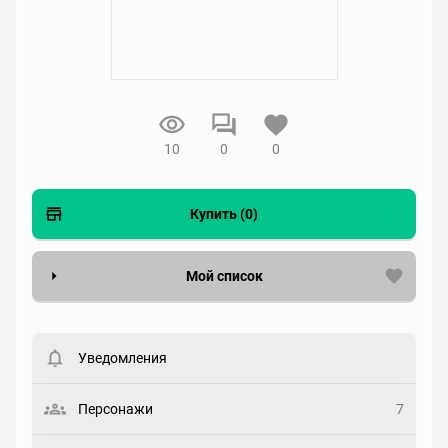
10
0
0
Купить (0)
Мой список
Вести список могут только зарегистрированные
пользователи. Хотите
зарегистрироваться?
Уведомления
Статус
Выберите статус
Персонажи
7
Закладка