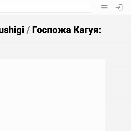
ushigi
/
Госпожа Кагуя: