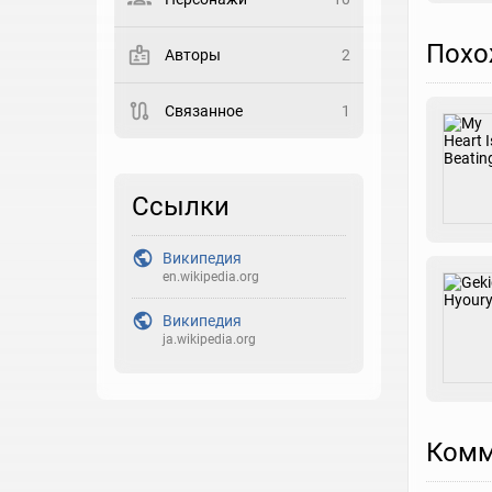
Выберите статус
Похо
Авторы
2
Закладка
Связанное
1
Рейтинг
Выберите рейтинг
Ссылки
Реакция
Выберите реакцию
Википедия
en.wikipedia.org
Википедия
ja.wikipedia.org
Комм