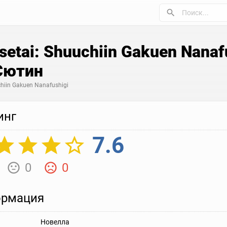
etai: Shuuchiin Gakuen Nanaf
Сютин
hiin Gakuen Nanafushigi
инг
7.6
0
0
рмация
Новелла