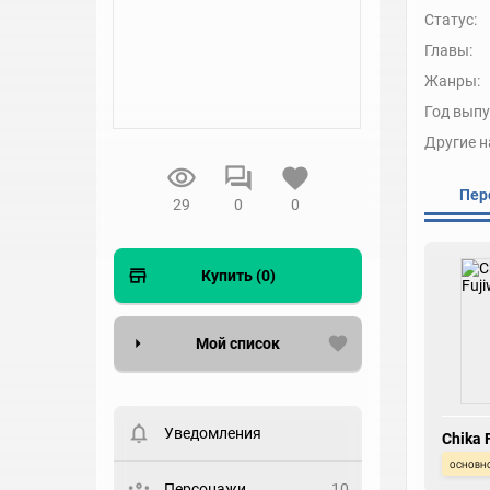
Статус:
Главы:
Жанры:
Год выпу
Другие н
Пер
29
0
0
Купить (0)
Мой список
Вести список могут только
зарегистрированные
пользователи. Хотите
Уведомления
Chika 
зарегистрироваться?
основн
Статус
Персонажи
10