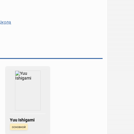
Школа
Yuu Ishigami
основной