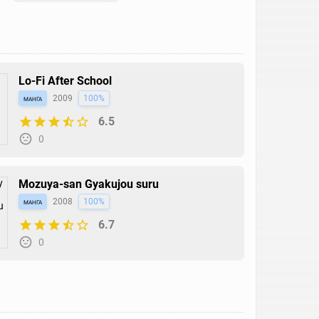
Lo-Fi After School
манга
2009
100%
6.5
0
Mozuya-san Gyakujou suru
манга
2008
100%
6.7
0