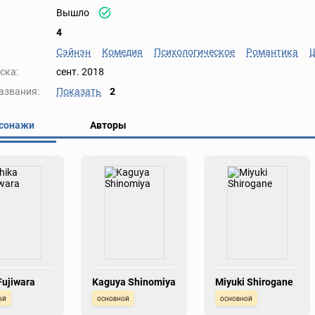
Вышло
4
Сэйнэн
Комедия
Психологическое
Романтика
ска:
сент. 2018
азвания:
Показать
2
сонажи
Авторы
Fujiwara
Kaguya Shinomiya
Miyuki Shirogane
ой
основной
основной