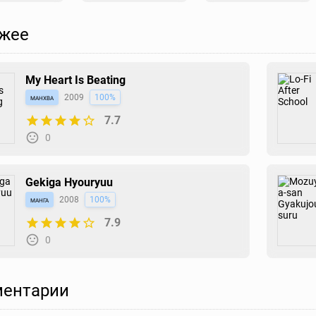
жее
My Heart Is Beating
манхва
2009
100%
7.7
0
Gekiga Hyouryuu
манга
2008
100%
7.9
0
ентарии