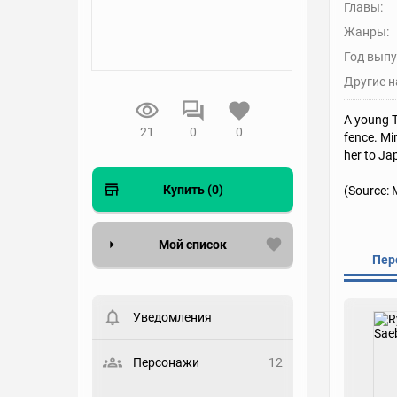
Главы:
Жанры:
Год выпу
Другие н
A young T
21
0
0
fence. Mi
her to Ja
Купить (0)
(Source: 
Мой список
Пер
Вести список могут только
зарегистрированные
пользователи. Хотите
Уведомления
зарегистрироваться?
Статус
Персонажи
12
Выберите статус