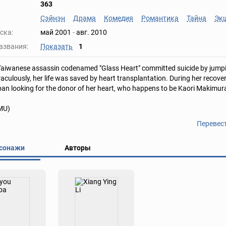
363
Сэйнэн
Драма
Комедия
Романтика
Тайна
Эк
ска:
май 2001
-
авг. 2010
азвания:
Показать
1
aiwanese assassin codenamed "Glass Heart" committed suicide by jumping
raculously, her life was saved by heart transplantation. During her recov
pan looking for the donor of her heart, who happens to be Kaori Makimura
MU)
Перевес
сонажи
Авторы