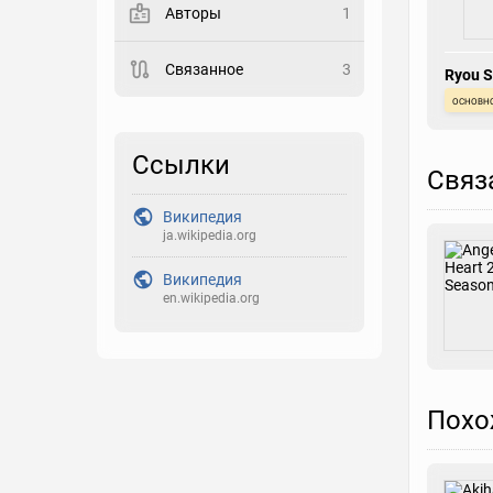
Авторы
1
Закладка
Связанное
3
Ryou 
Рейтинг
основн
Выберите рейтинг
Ссылки
Реакция
Связ
Выберите реакцию
Википедия
ja.wikipedia.org
Википедия
en.wikipedia.org
Похо