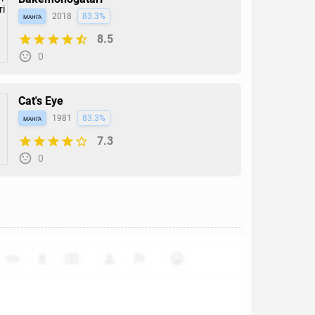
манга
2018
83.3%
8.5
0
Cat's Eye
манга
1981
83.3%
7.3
0