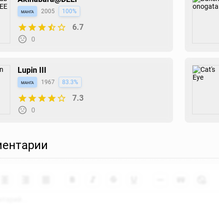
манга
2005
100%
6.7
0
Lupin III
манга
1967
83.3%
7.3
0
ентарии