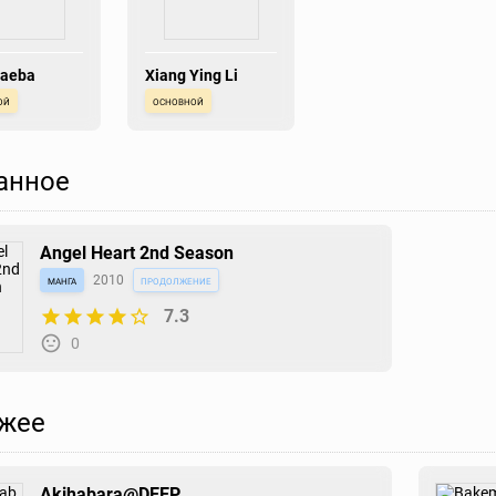
Saeba
Xiang Ying Li
ой
основной
анное
Angel Heart 2nd Season
манга
2010
продолжение
7.3
0
жее
Akihabara@DEEP