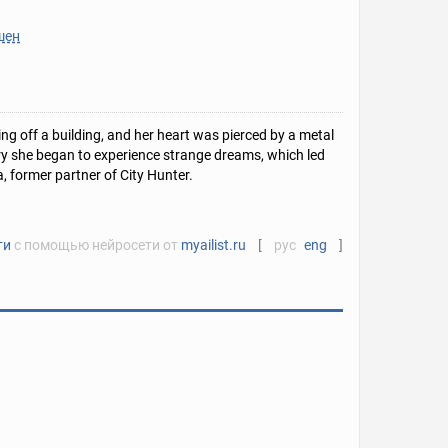
шен
 off a building, and her heart was pierced by a metal
ery she began to experience strange dreams, which led
, former partner of City Hunter.
ти
с помощью нейросети от
myailist.ru
[
рус
eng
]