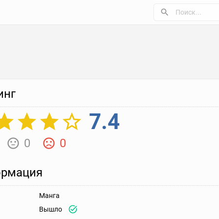
инг
7.4
0
0
рмация
Манга
Вышло