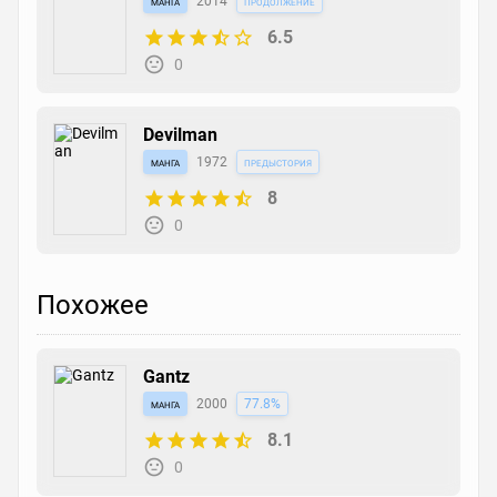
манга
2014
продолжение
6.5
0
Devilman
манга
1972
предыстория
8
0
Похожее
Gantz
манга
2000
77.8%
8.1
0