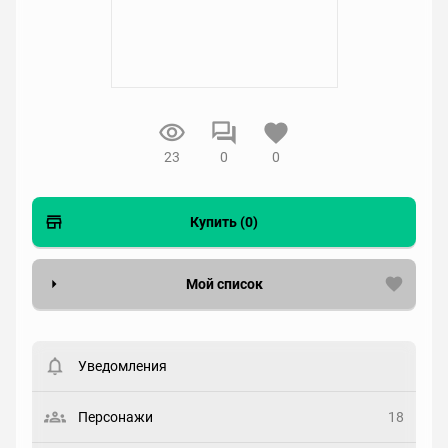
23
0
0
Купить (0)
Мой список
Вести список могут только зарегистрированные
пользователи. Хотите
зарегистрироваться?
Уведомления
Статус
Выберите статус
Персонажи
18
Закладка