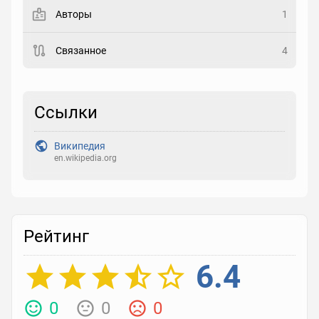
Авторы
1
Рейтинг
Связанное
4
Выберите рейтинг
Реакция
Ссылки
Выберите реакцию
Википедия
en.wikipedia.org
Рейтинг
6.4
0
0
0