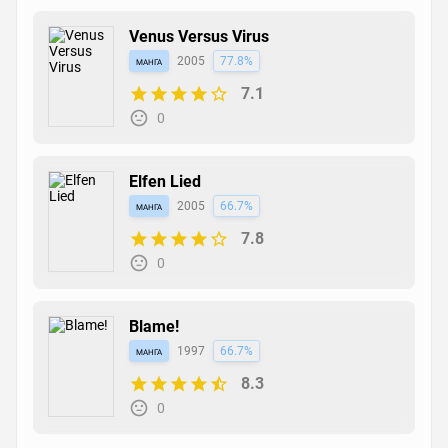
Venus Versus Virus
манга
2005
77.8%
7.1
0
Elfen Lied
манга
2005
66.7%
7.8
0
Blame!
манга
1997
66.7%
8.3
0