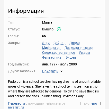
Информация
Тип:
Манга
Статус:
Вышло
Главы:
65
Жанры:
Этти
Сэйнэн
Драма
Мифология
Психологическое
Сверхъестественное
Ужасы
Фантастика
Экшен
Год выпуска:
янв. 1997
-
июль 2000
Другие названия:
Показать
2
Fudo Jun is a school teacher having dreams of uncontrollable
urges of violence. She takes the school tennis team on a trip
where they are attacked by demons. To try and save the girls
and herself she ends up unleashing Devilman Lady.
Перевести
с помощью нейросети от
[
рус
eng
]
myailist.ru