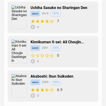
Uchiha Sasuke no Sharingan Den
манга
2014
100%
7
0
Kinnikuman II-sei: All Choujin
Daishingeki
манга
2001
100%
0
0
Akaboshi: Ibun Suikoden
манга
2009
100%
6.9
0