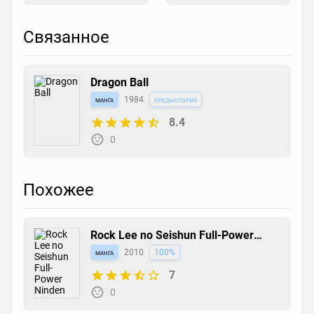
Связанное
Dragon Ball
манга
1984
предыстория
8.4
0
Похожее
Rock Lee no Seishun Full-Power
Ninden
манга
2010
100%
7
0