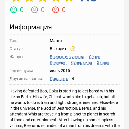
0
0
0
Информация
Тип:
Манга
Статус:
Выходит
Жанры:
Боевые искусства
Сёнен
Комедия
Супер сила
Экшен
Год выпуска:
июнь 2015
Другие названия:
Показать
4
Having defeated Boo, Goku is starting to get bored with his
life on Earth. His wife, Chi-chi, wants him to get a job, but all
he wants to do is train and fight stronger enemies. Elsewhere
in the universe, the God of Destruction, Beerus, and his
attendant Whis are traveling from planet to planet in search
of food and entertainment. After blowing up some hapless
victims, Beerus is reminded of a man from his dreams with the