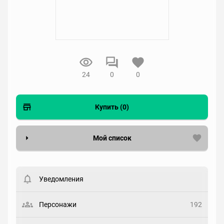
24
0
0
Купить (0)
Мой список
Вести список могут только зарегистрированные
пользователи. Хотите
зарегистрироваться?
Уведомления
Статус
Выберите статус
Персонажи
192
Закладка