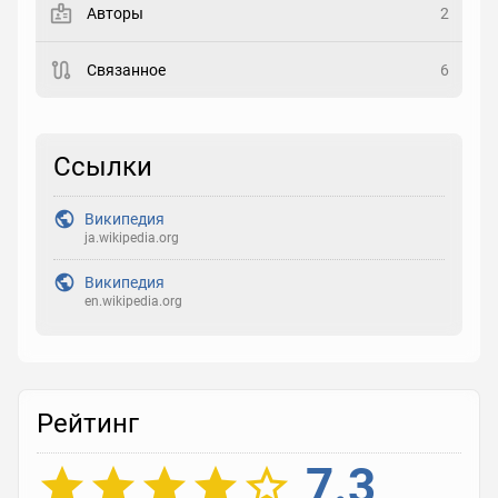
Авторы
2
Рейтинг
Связанное
6
Выберите рейтинг
Реакция
Ссылки
Выберите реакцию
Википедия
ja.wikipedia.org
Википедия
en.wikipedia.org
Рейтинг
7.3