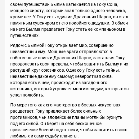
своем путешествии Былма натыкается на Гоку Сона,
мощного сироту, который знал только одного человека,
кроме нее. У Гоку есть один из Драконьих Шаров, он стал
памятным сувениром от его покойного дедушки. В обмен
на него Былма предлагает Гоку стать ее компаньоном в
путешествиях.
Рядом с Былмой Гоку открывает мир, совершенно
неизвестный ему. Мощные враги отправляются в
собственные поиски Драконьих Шаров, заставляя Гоку
преодолевать свои пределы, чтобы защитить Былму и их
растущий круг союзников. Однако у Гоку есть тайны,
неизвестные даже ему самому; невероятная сила,
которая есть в нем, происходит из загадочного
источника, который угрожает многим людям, которых он
успел полюбить.
По мере того как его мастерство в боевых искусствах
расцветает, Гоку привлекает более сильных
противников, чьи злодейские планы могли бы рухнуть
под его силой. Он берет на себя бесконечное
приключение боевой подготовки, чтобы защитить своих
любимых и саму судьбу планеты.