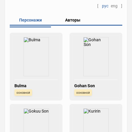
[
рус
eng
]
Персонажи
Авторы
Bulma
Gohan Son
основной
основной