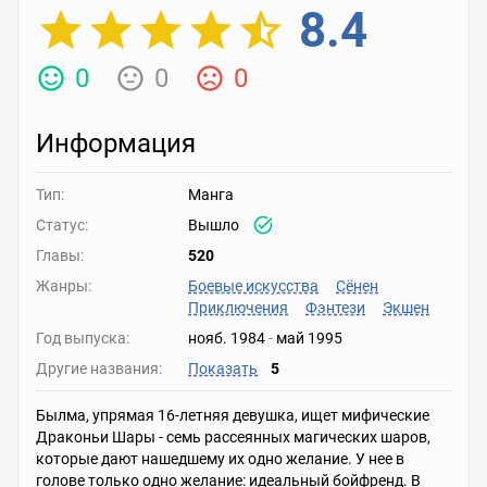
8.4
0
0
0
Информация
Тип:
Манга
Статус:
Вышло
Главы:
520
Жанры:
Боевые искусства
Сёнен
Приключения
Фэнтези
Экшен
Год выпуска:
нояб. 1984
-
май 1995
Другие названия:
Показать
5
Былма, упрямая 16-летняя девушка, ищет мифические
Драконьи Шары - семь рассеянных магических шаров,
которые дают нашедшему их одно желание. У нее в
голове только одно желание: идеальный бойфренд. В