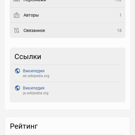
Закладка
Авторы
1
Рейтинг
Связанное
18
Выберите рейтинг
Реакция
Ссылки
Выберите реакцию
Википедия
en.wikipedia.org
Википедия
ja.wikipedia.org
Рейтинг