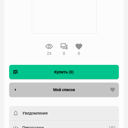
23
0
0
Купить (0)
Мой список
Вести список могут только зарегистрированные
пользователи. Хотите
зарегистрироваться?
Уведомления
Статус
Выберите статус
Персонажи
152