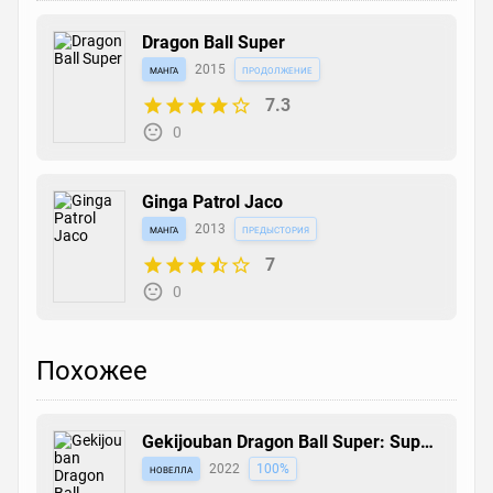
Dragon Ball Super
манга
2015
продолжение
7.3
0
Ginga Patrol Jaco
манга
2013
предыстория
7
0
Похожее
Gekijouban Dragon Ball Super: Super
Hero
новелла
2022
100%