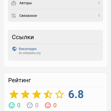
Авторы
1
Рейтинг
Связанное
1
Выберите рейтинг
Реакция
Ссылки
Выберите реакцию
Википедия
en.wikipedia.org
Рейтинг
6.8
0
0
0