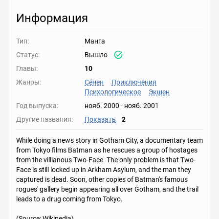
Информация
Тип:
Манга
Статус:
Вышло
Главы:
10
Жанры:
Сёнен
Приключения
Психологическое
Экшен
Год выпуска:
нояб. 2000
-
нояб. 2001
Другие названия:
Показать
2
While doing a news story in Gotham City, a documentary team
from Tokyo films Batman as he rescues a group of hostages
from the villianous Two-Face. The only problem is that Two-
Face is still locked up in Arkham Asylum, and the man they
captured is dead. Soon, other copies of Batman's famous
rogues' gallery begin appearing all over Gotham, and the trail
leads to a drug coming from Tokyo.
(Source: Wikipedia)