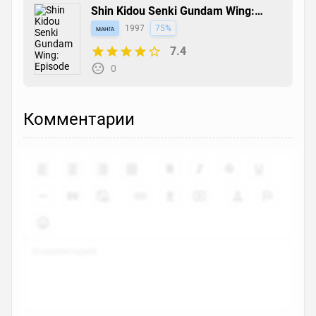
Shin Kidou Senki Gundam Wing:
Episode Zero
манга
1997
75%
7.4
0
Комментарии