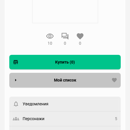
10
0
0
Купить (0)
Мой список
Вести список могут только зарегистрированные
пользователи. Хотите
зарегистрироваться?
Уведомления
Статус
Выберите статус
Персонажи
5
Закладка