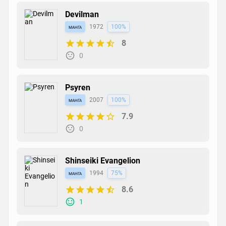
Devilman
манга
1972
100%
8
0
Psyren
манга
2007
100%
7.9
0
Shinseiki Evangelion
манга
1994
75%
8.6
1