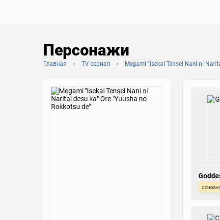
Персонажи
Главная
TV сериал
Megami "Isekai Tensei Nani ni Narit
Godde
основн