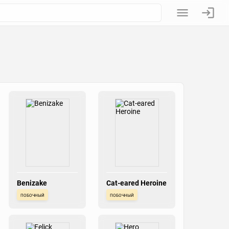
Benizake
Cat-eared Heroine
побочный
побочный