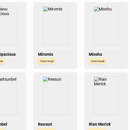
Spacious
Miromis
Misshu
ый
побочный
побочный
nbel
Reesuri
Rian Merick