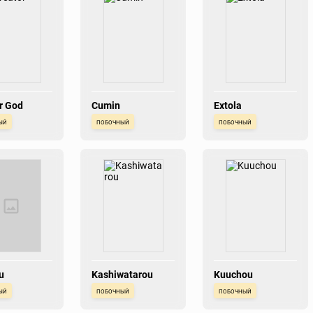
r God
Cumin
Extola
ый
побочный
побочный
u
Kashiwatarou
Kuuchou
ый
побочный
побочный