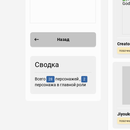
Назад
Creato
побочн
Сводка
Всего
персонажей ,
28
2
персонажа в главной роли
Jiyouk
побочн