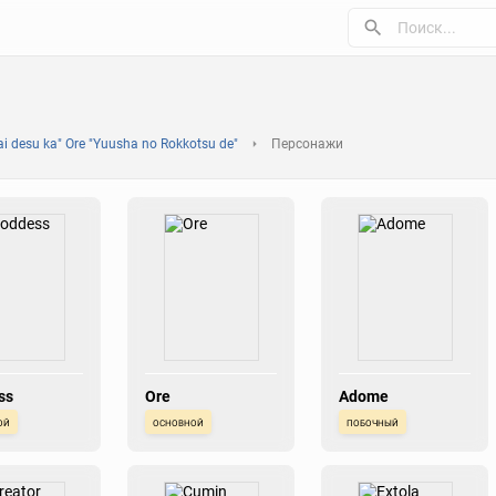
ai desu ka" Ore "Yuusha no Rokkotsu de"
Персонажи
ss
Ore
Adome
ой
основной
побочный