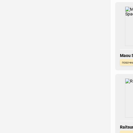
Maou 
побочн
Raitsu