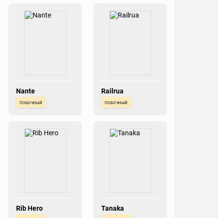
Nante
Railrua
побочный
побочный
Rib Hero
Tanaka