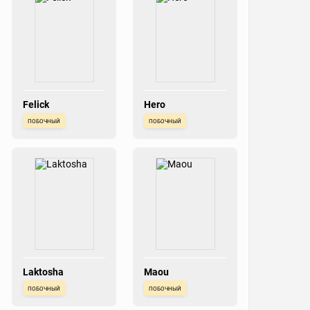
Felick
Hero
побочный
побочный
Laktosha
Maou
побочный
побочный