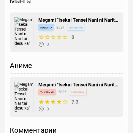
Манга
Megami "Isekai Tensei Nani ni Naritai
desu ka" Ore "Yuusha no Rokkotsu
новелла
2021
основной
de"
0
0
Аниме
Megami "Isekai Tensei Nani ni Naritai
desu ka" Ore "Yuusha no Rokkotsu
tv сериал
2026
основной
de"
7.3
0
Комментарии