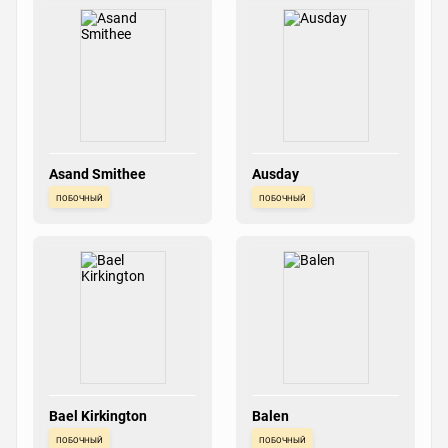
Asand Smithee
Ausday
побочный
побочный
Bael Kirkington
Balen
побочный
побочный