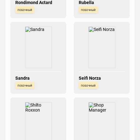
Rondimond Actard
Rubella
побочный
побочный
Sandra
Seifi Norza
побочный
побочный