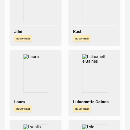
Jilni
Kast
побочный
побочный
Laura
Luluomette Gaines
побочный
побочный