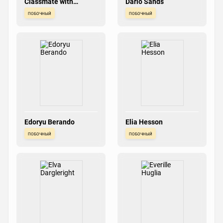
Classmate with
Dario Sands
Pigtails
побочный
побочный
Edoryu Berando
Elia Hesson
побочный
побочный