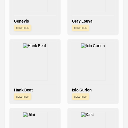
Genevis
Gray Louva
побочный
побочный
Hank Beat
Ixio Gurion
побочный
побочный