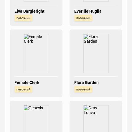
Elva Dargleright
Everille Huglia
побочный
побочный
Female Clerk
Flora Garden
побочный
побочный