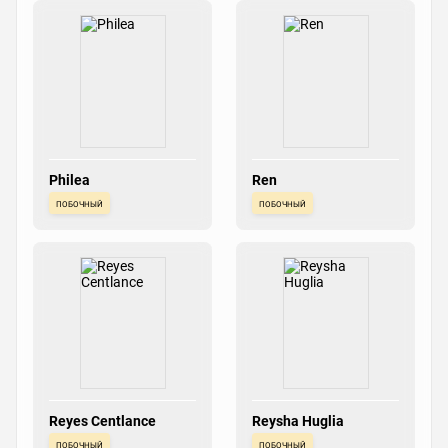
Philea
Ren
побочный
побочный
Reyes Centlance
Reysha Huglia
побочный
побочный