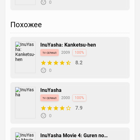
0
Похожее
InuYasha: Kanketsu-hen
tv сериал
2009
100%
8.2
0
InuYasha
tv сериал
2000
100%
7.9
0
InuYasha Movie 4: Guren no