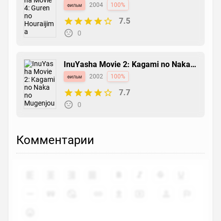
Houraijima
фильм
2004
100%
7.5
0
InuYasha Movie 2: Kagami no Naka
no Mugenjou
фильм
2002
100%
7.7
0
Комментарии