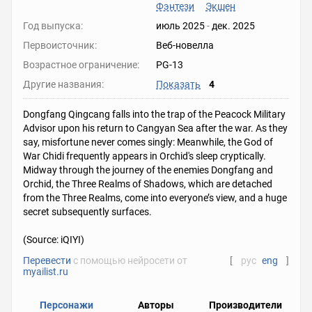
Фэнтези
Экшен
Год выпуска:
июль 2025
-
дек. 2025
Первоисточник:
Веб-новелла
Возрастное ограничение:
PG-13
Другие названия:
Показать
4
Dongfang Qingcang falls into the trap of the Peacock Military
Advisor upon his return to Cangyan Sea after the war. As they
say, misfortune never comes singly: Meanwhile, the God of
War Chidi frequently appears in Orchid's sleep cryptically.
Midway through the journey of the enemies Dongfang and
Orchid, the Three Realms of Shadows, which are detached
from the Three Realms, come into everyone’s view, and a huge
secret subsequently surfaces.
(Source: iQIYI)
Перевести
с помощью нейросети от
[
рус
eng
]
myailist.ru
Персонажи
Авторы
Производители