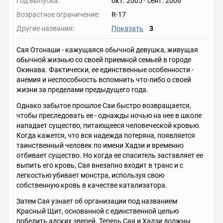
Год выпуска:
окт. 2005
-
сент. 2006
Возрастное ограничение:
R-17
Другие названия:
Показать
3
Сая Отонаши - кажущаяся обычной девушка, живущая
обычной жизнью со своей приемной семьей в городе
Окинава. Фактически, ее единственные особенности -
анемия и неспособность вспомнить что-либо о своей
жизни за пределами предыдущего года.
Однако забытое прошлое Саи быстро возвращается,
чтобы преследовать ее - однажды ночью на нее в школе
нападает существо, питающееся человеческой кровью.
Когда кажется, что вся надежда потеряна, появляется
таинственный человек по имени Хадзи и временно
отбивает существо. Но когда ее спаситель заставляет ее
выпить его кровь, Сая внезапно входит в транс и с
легкостью убивает монстра, используя свою
собственную кровь в качестве катализатора.
Затем Сая узнает об организации под названием
Красный Щит, основанной с единственной целью
победить адских зверей. Теперь Сая и Хадзи должны