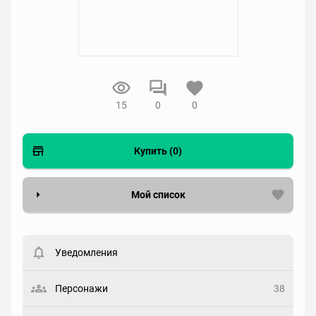
15
0
0
Купить (0)
Мой список
Вести список могут только зарегистрированные
пользователи. Хотите
зарегистрироваться?
Уведомления
Статус
Выберите статус
Персонажи
38
Закладка