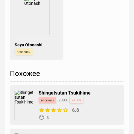
Saya Otonashi
основной
Похожее
Shingetsutan Tsukihime
tv сериал
2003
71.4%
6.8
0