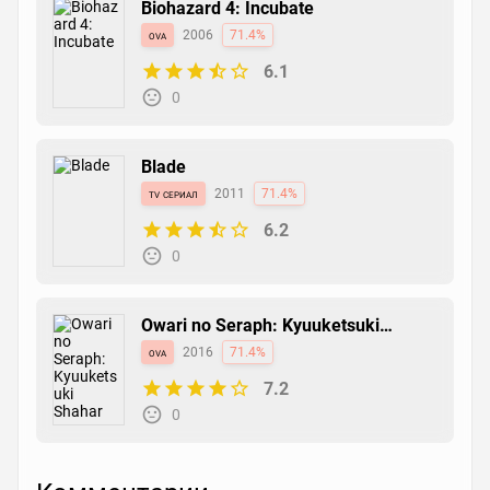
Biohazard 4: Incubate
ova
2006
71.4%
6.1
0
Blade
tv сериал
2011
71.4%
6.2
0
Owari no Seraph: Kyuuketsuki
Shahar
ova
2016
71.4%
7.2
0