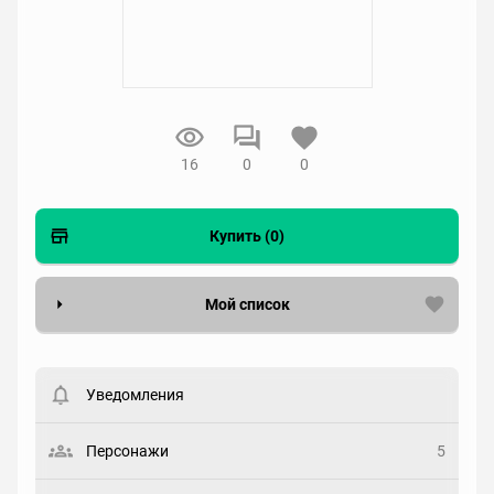
16
0
0
Купить (0)
Мой список
Вести список могут только зарегистрированные
пользователи. Хотите
зарегистрироваться?
Уведомления
Статус
Выберите статус
Персонажи
5
Закладка