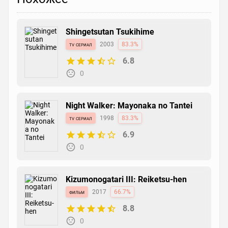
Shingetsutan Tsukihime
tv сериал
2003
83.3%
6.8
0
Night Walker: Mayonaka no Tantei
tv сериал
1998
83.3%
6.9
0
Kizumonogatari III: Reiketsu-hen
фильм
2017
66.7%
8.8
0