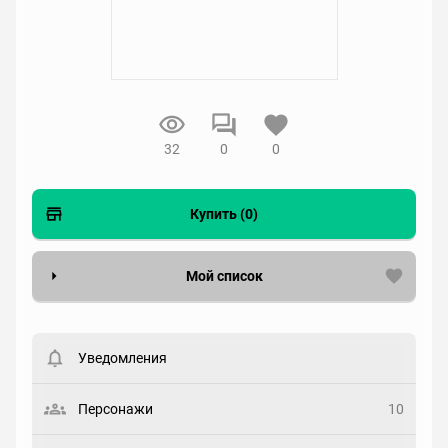
32
0
0
Купить (0)
Мой список
Вести список могут только зарегистрированные
пользователи. Хотите
зарегистрироваться?
Уведомления
Статус
Выберите статус
Персонажи
10
Закладка