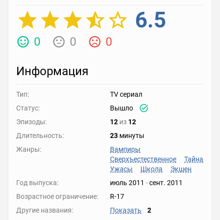
6.5
0
0
0
Информация
Тип:
TV сериал
Статус:
Вышло
Эпизоды:
12
из
12
Длительность:
23
минуты
Жанры:
Вампиры
Сверхъестественное
Тайна
Ужасы
Школа
Экшен
Год выпуска:
июль 2011
-
сент. 2011
Возрастное ограничение:
R-17
Другие названия:
Показать
2