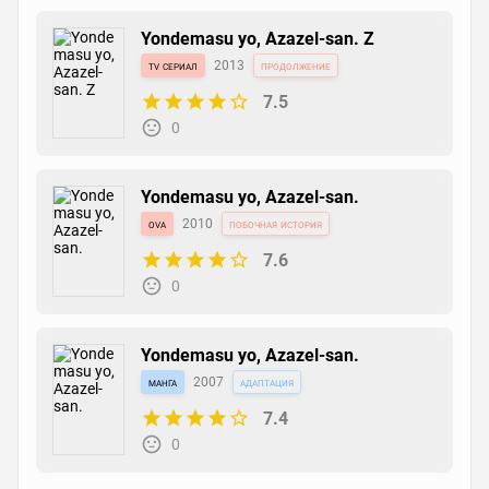
Yondemasu yo, Azazel-san. Z
tv сериал
2013
продолжение
7.5
0
Yondemasu yo, Azazel-san.
ova
2010
побочная история
7.6
0
Yondemasu yo, Azazel-san.
манга
2007
адаптация
7.4
0