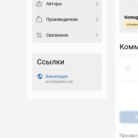
Авторы
3
Закладка
Komug
Производители
2
основн
Рейтинг
Связанное
1
Выберите рейтинг
Комм
Реакция
Выберите реакцию
Ссылки
Википедия
en.wikipedia.org
Н
Просматр