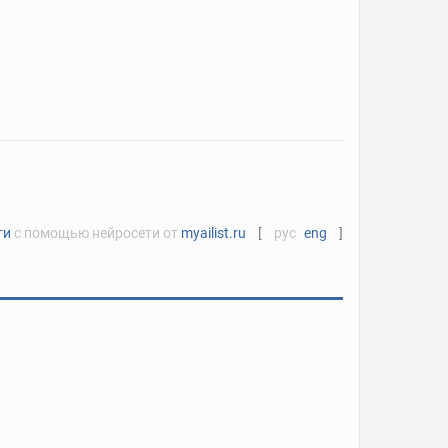
ти
с помощью нейросети от
myailist.ru
[
рус
eng
]