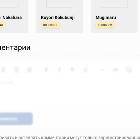
i Nakahara
Koyori Kokubunji
Mugimaru
ой
основной
основной
ентарии
аписать
ивать и оставлять комментарии могут только зарегистрированны