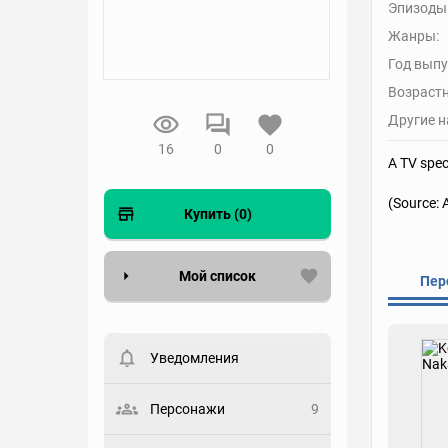
Эпизоды
Жанры:
Год выпу
Возрастн
Другие н
16
0
0
A TV spec
(Source:
Купить (0)
Мой список
Пер
Вести список могут только
зарегистрированные
пользователи. Хотите
Уведомления
зарегистрироваться?
Статус
Персонажи
9
Выберите статус