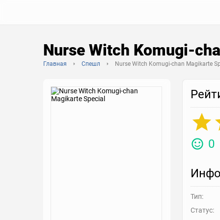
Nurse Witch Komugi-cha
Главная
Спешл
Nurse Witch Komugi-chan Magikarte Sp
Рейт
0
Инфо
Тип:
Статус: