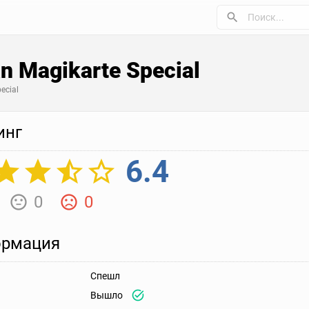
n Magikarte Special
ecial
инг
6.4
0
0
рмация
Спешл
Вышло