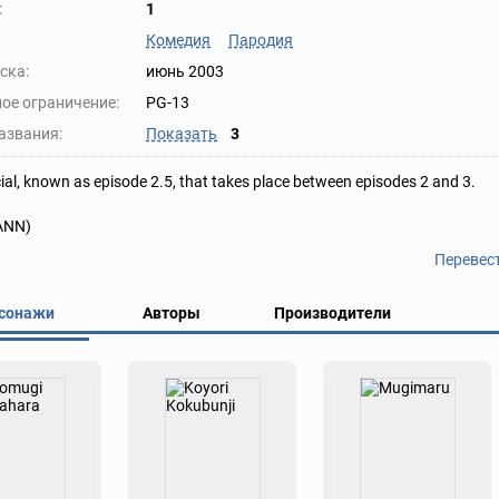
:
1
Комедия
Пародия
ска:
июнь 2003
ое ограничение:
PG-13
азвания:
Показать
3
ial, known as episode 2.5, that takes place between episodes 2 and 3.
 ANN)
Перевес
сонажи
Авторы
Производители