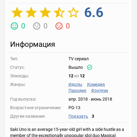
6.6
0
0
0
Информация
Тип:
TV сериал
Статус:
Вышло
Эпизоды:
12
из
12
Жанры:
Идолы
Комедия
Пародия
Фэнтези
Год выпуска:
апр. 2018
-
июнь 2018
Возрастное ограничение:
PG-13
Другие названия:
Показать
3
Saki Uno is an average 15-year-old girl with a side hustle as a
member of the exceptionally unpopular idol duo Magical