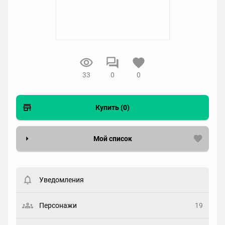
33
0
0
Купить (0)
Мой список
Вести список могут только зарегистрированные
пользователи. Хотите
зарегистрироваться?
Уведомления
Статус
Выберите статус
Персонажи
19
Закладка