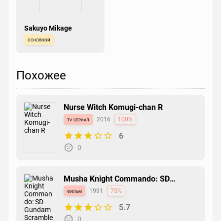
Sakuyo Mikage
основной
Похожее
Nurse Witch Komugi-chan R
tv сериал
2016
100%
6
0
Musha Knight Commando: SD
Gundam Scramble
фильм
1991
75%
5.7
0