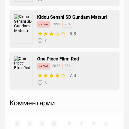
Kidou Senshi SD Gundam Matsuri
фильм
1993
75%
5.8
0
One Piece Film: Red
фильм
2022
75%
7.8
0
Комментарии