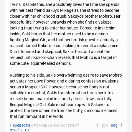
Twins. Despite this, she absolutely loves the time she spends
with her best friend Sakuyo Mikage as she strives to become
closer with her childhood crush, Sakuyo's brother Mohiro. Her
peaceful life, however, unravels when she finds a yakuza-
looking thug trying to enter her house. Forced to invite him
inside, Saki learns that her mother used to be a demon
fighting Magical Girl, and that her brutish guest is actually a
mascot named Kokoro-chan looking to recruit a replacement.
Dumbfounded and skeptical, Saki is hesitant accept the
request until Kokoro-chan reveals that Mohiro is a target of
some cute, squirrel-tailed demons.
Rushing to his side, Saki's overwhelming desire to save Mohiro
activates her Love Power, and a daring confession awakens
her as a Magical Girl. However, because her body is not
suitable for combat, Saki's transformation turns her into a
muscle-bound man clad in a pretty dress. Now, as a fully-
fledged Magical Girl, Saki must team up with Sakuyo to
protect the love of her life from the fluffy, demonic menaces
that run rampant in her world.
Перевести
с помощью нейросети от
[
рус
eng
]
myailist.ru