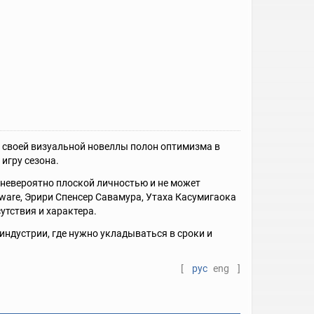
а своей визуальной новеллы полон оптимизма в
игру сезона.
 невероятно плоской личностью и не может
tware, Эрири Спенсер Савамура, Утаха Касумигаока
утствия и характера.
 индустрии, где нужно укладываться в сроки и
[
рус
eng
]