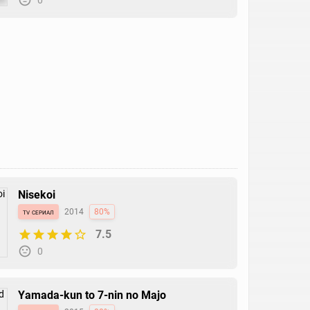
Nisekoi
tv сериал
2014
80%
7.5
0
Yamada-kun to 7-nin no Majo