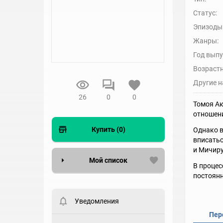
Статус:
Эпизоды
Жанры:
Год выпу
Возрастн
Другие н
26
0
0
Томоя Ак
отношени
Купить (0)
Однако в
вписатьс
и Мичиру
Мой список
В процес
постоянн
Вести список могут только
зарегистрированные
пользователи. Хотите
Уведомления
зарегистрироваться?
Пер
Статус