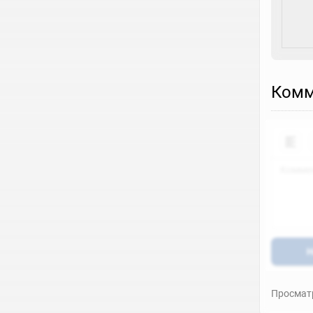
Комм
Н
Просматр