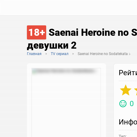
18+
Saenai Heroine no 
девушки 2
Главная
TV сериал
Saenai Heroine no Sodatekata ♭
Рейт
0
Инфо
Тип: