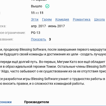
Вышло
:
11
из
11
Этти
Гарем
Комедия
Романтика
Школа
ска:
апр. 2017
-
июнь 2017
ое ограничение:
PG-13
азвания:
Показать
3
и, продюсер Blessing Software, после завершения первого маршрут
и будущего своей команды и достижения их цели - создать лучшую 
переди ещё долгий путь. Во-первых, Мегуми Като все ещё обладает
я в образ идеальной героини Томои. Остальные члены Blessing Sof
 Хёдо, часто забывают о ее существовании из-за ее отсутствия прис
се разработки игры Blessing Software узнает о трудностях работы в
о вносить правки, и о сложностях командной работы.
сонажи
Производители