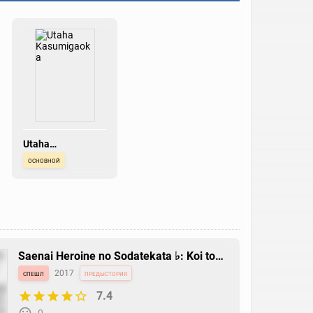
Utaha
Kasumigaoka
основной
Saenai Heroine no Sodatekata ♭: Koi to
Junjou no Service-kai
спешл
2017
предыстория
7.4
0