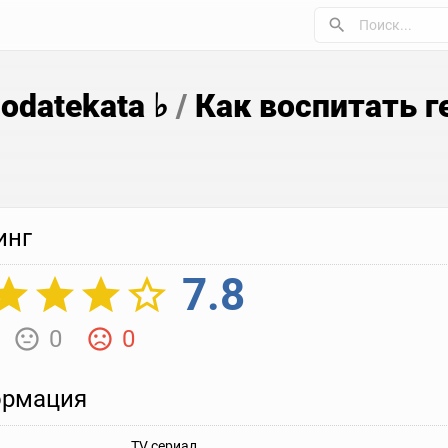
Sodatekata ♭
/
Как воспитать г
инг
7.8
0
0
рмация
TV сериал