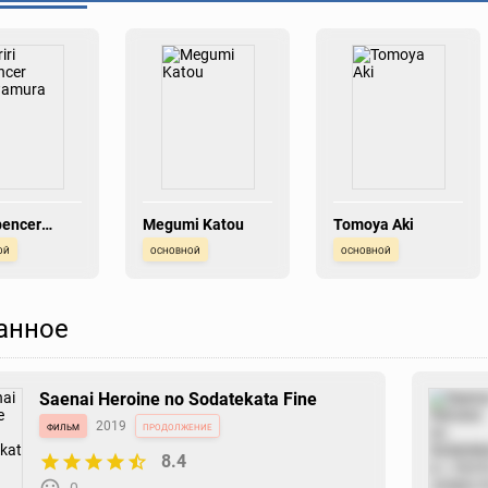
Spencer
Megumi Katou
Tomoya Aki
ura
ой
основной
основной
анное
Saenai Heroine no Sodatekata Fine
фильм
2019
продолжение
8.4
0