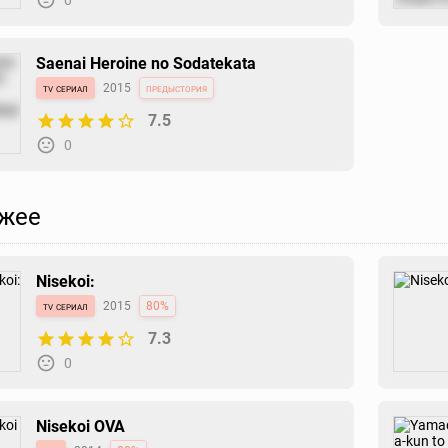
Saenai Heroine no Sodatekata
tv сериал
2015
предыстория
7.5
0
жее
Nisekoi:
tv сериал
2015
80%
7.3
0
Nisekoi OVA