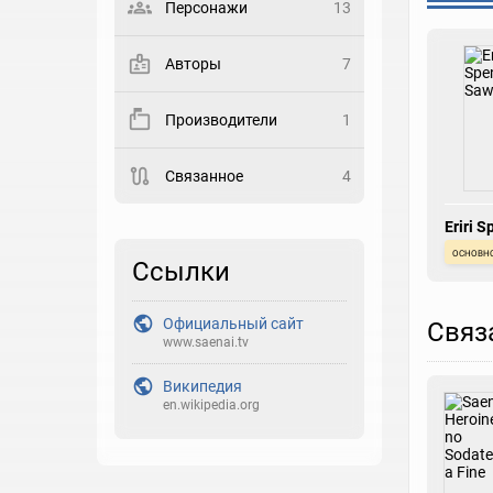
Персонажи
13
Выберите статус
Авторы
7
Закладка
Производители
1
Рейтинг
Связанное
4
Выберите рейтинг
Реакция
Eriri 
Sawam
основн
Выберите реакцию
Ссылки
Официальный сайт
Связ
www.saenai.tv
Википедия
en.wikipedia.org