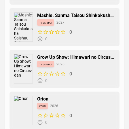
Mashle: Sanma Taisou Shinkakusha
Saishuu Shiken-hen
tv сериал
2027
0
0
Grow Up Show: Himawari no Circus-
dan
tv сериал
2026
0
0
Orion
клип
2026
0
0