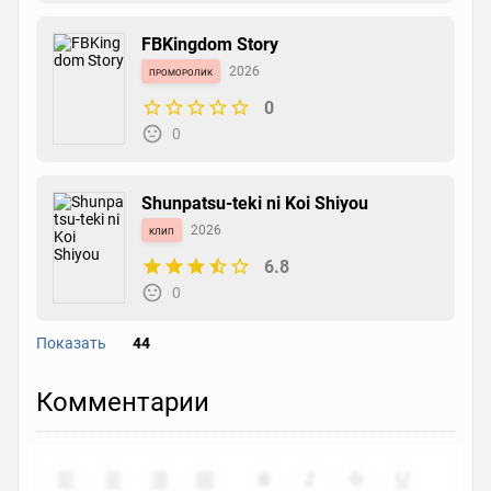
FBKingdom Story
проморолик
2026
0
0
Shunpatsu-teki ni Koi Shiyou
клип
2026
6.8
0
Показать
44
Kusunoki no Bannin
Комментарии
фильм
2026
0
0