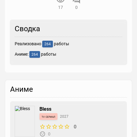
17
0
Сводка
Реализовано
работы
264
Аниме:
работы
264
Аниме
Bless
tv сериал
2027
0
0