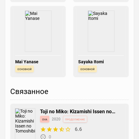
Mai Yanase
Sayaka Itomi
основной
основной
Связанное
Toji no Miko: Kizamishi Issen no
Tomoshibi
ova
2020
продолжение
6.6
0