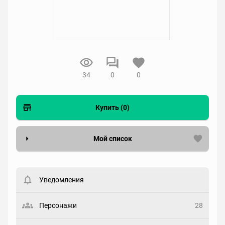
34
0
0
Купить (0)
Мой список
Вести список могут только зарегистрированные
пользователи. Хотите
зарегистрироваться?
Уведомления
Статус
Выберите статус
Персонажи
28
Закладка