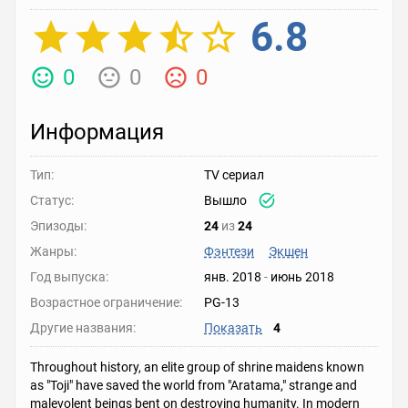
6.8
0
0
0
Информация
Тип:
TV сериал
Статус:
Вышло
Эпизоды:
24
из
24
Жанры:
Фэнтези
Экшен
Год выпуска:
янв. 2018
-
июнь 2018
Возрастное ограничение:
PG-13
Другие названия:
Показать
4
Throughout history, an elite group of shrine maidens known
as "Toji" have saved the world from "Aratama," strange and
malevolent beings bent on destroying humanity. In modern