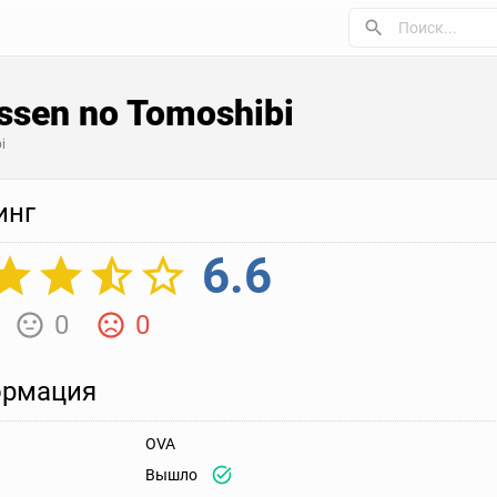
Issen no Tomoshibi
i
инг
6.6
0
0
рмация
OVA
Вышло