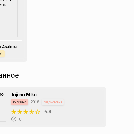
o Asakura
ой
анное
Toji no Miko
tv сериал
2018
предыстория
6.8
0