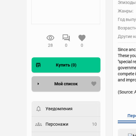
Эпизоды
Жанры:
Год выпу
Возрастн
Другие н
28
0
0
Since anc
These you
"special 
Купить (0)
government
compete i
and improv
Мой список
(Source:
Вести список могут только
зарегистрированные
пользователи. Хотите
Уведомления
зарегистрироваться?
Пер
Статус
Персонажи
10
Выберите статус