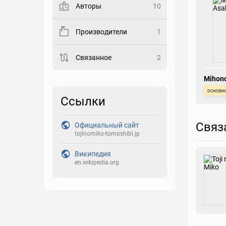
Авторы
10
Закладка
Производители
1
Рейтинг
Связанное
2
Выберите рейтинг
Mihon
Реакция
основн
Выберите реакцию
Ссылки
Связ
Официальный сайт
tojinomiko-tomoshibi.jp
Википедия
en.wikipedia.org