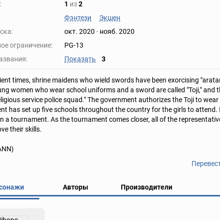
:
1
из
2
Фэнтези
Экшен
ска:
окт. 2020
-
нояб. 2020
ое ограничение:
PG-13
азвания:
Показать
3
ient times, shrine maidens who wield swords have been exorcising "arata
ng women who wear school uniforms and a sword are called "Toji," and they
religious service police squad." The government authorizes the Toji to wea
 has set up five schools throughout the country for the girls to attend. In
n a tournament. As the tournament comes closer, all of the representative
e their skills.
 ANN)
Перевес
сонажи
Авторы
Производители