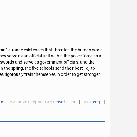
ma," strange existences that threaten the human world.
 serve as an official unit within the police force as a
r swords and serve as government officials, and the
 the spring, the five schools send their best Toji to
s rigorously train themselves in order to get stronger
ти
с помощью нейросети от
myailist.ru
[
рус
eng
]