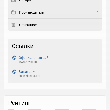
Закладка
Производители
1
Рейтинг
Связанное
1
Выберите рейтинг
Реакция
Ссылки
Выберите реакцию
Официальный сайт
www.ntv.co.jp
Википедия
en.wikipedia.org
Рейтинг