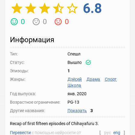
6.8
0
0
0
Информация
Тип:
Спешл
Статус:
Вышло
Эпизоды:
1
Жанры:
Дзёсей
Драма
Спорт
Школа
Год выпуска:
янв. 2020
Возрастное ограничение:
PG-13
Другие названия:
Показать
3
Recap of first fifteen episodes of Chihayafuru 3.
Перевести
с помощью нейросети от
[
рус
eng
]