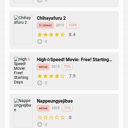
0
Chihayafuru 2
tv сериал
2013
100%
8.4
0
High☆Speed! Movie: Free! Starting
Days
фильм
2015
75%
7.9
0
Nappeungyejibae
фильм
2025
75%
0
0