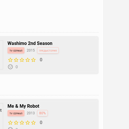
Washimo 2nd Season
tv сериал
2015
предыстория
0
0
Me & My Robot
tv сериал
2013
80%
0