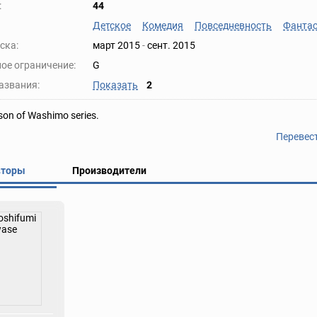
:
44
Детское
Комедия
Повседневность
Фантас
ска:
март 2015
-
сент. 2015
ое ограничение:
G
азвания:
Показать
2
son of Washimo series.
Перевес
вторы
Производители