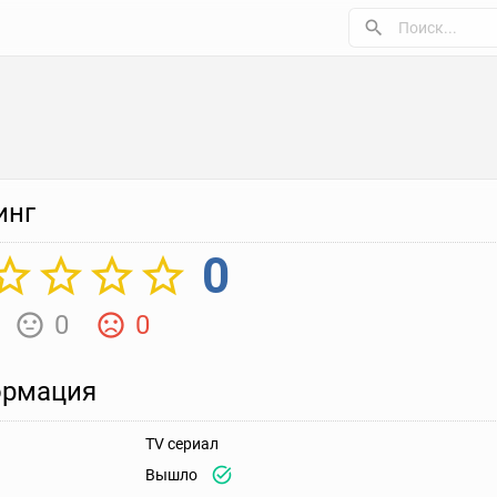
инг
0
0
0
рмация
TV сериал
Вышло