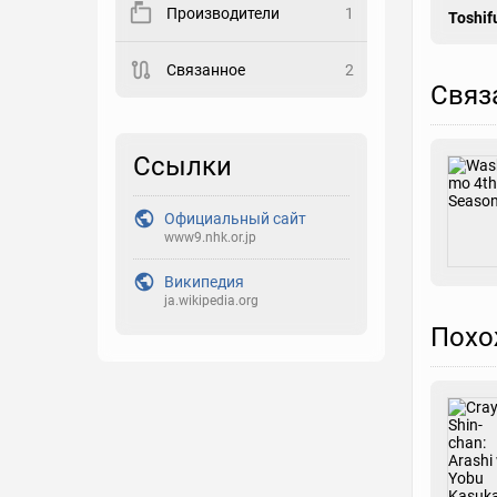
Производители
1
Toshif
Закладка
Связанное
2
Связ
Рейтинг
Выберите рейтинг
Ссылки
Реакция
Выберите реакцию
Официальный сайт
www9.nhk.or.jp
Википедия
ja.wikipedia.org
Похо