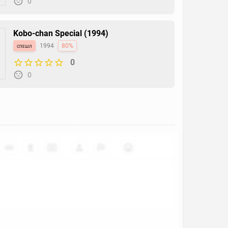
0
Kobo-chan Special (1994)
спешл
1994
80%
0
0