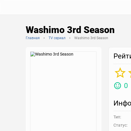
Washimo 3rd Season
Главная
TV сериал
Washimo 3rd Season
Рейт
0
Инфо
Тип:
Статус: