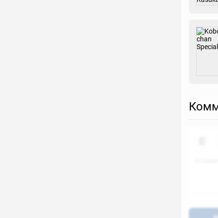
Комм
Н