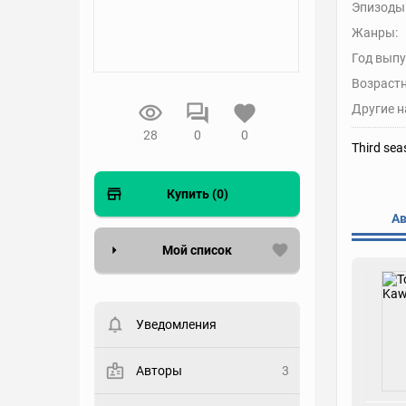
Эпизоды
Жанры:
Год выпу
Возрастн
Другие н
28
0
0
Third sea
Купить (0)
А
Мой список
Вести список могут только
зарегистрированные
пользователи. Хотите
Уведомления
зарегистрироваться?
Статус
Авторы
3
Выберите статус