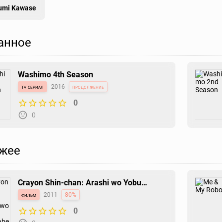
umi Kawase
анное
Washimo 4th Season
tv сериал
2016
продолжение
0
0
жее
Crayon Shin-chan: Arashi wo Yobu
Kasukabe Bouei-tai Uchuu Quiz de
фильм
2011
80%
Shoubu da zo!
0