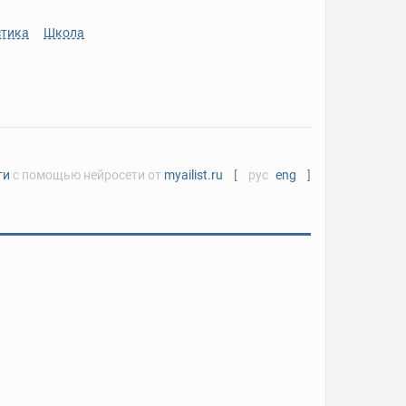
тика
Школа
ти
с помощью нейросети от
myailist.ru
[
рус
eng
]