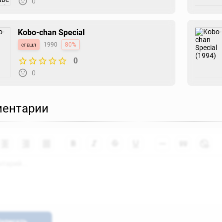
0
Kobo-chan Special
спешл
1990
80%
0
0
ентарии
аписать