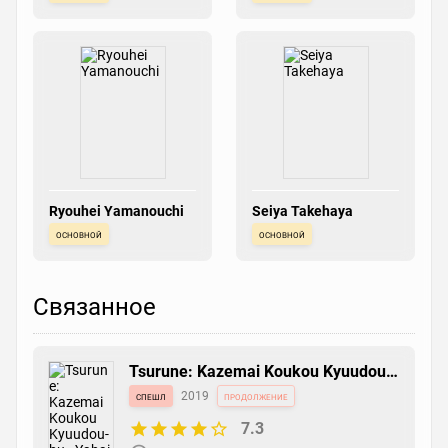
Ryouhei Yamanouchi
Seiya Takehaya
основной
основной
Связанное
Tsurune: Kazemai Koukou Kyuudou-
bu - Yabai
спешл
2019
продолжение
7.3