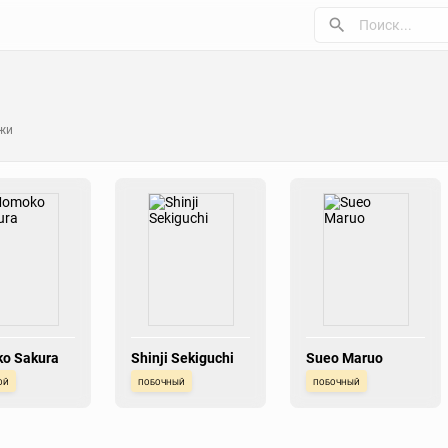
жи
o Sakura
Shinji Sekiguchi
Sueo Maruo
ой
побочный
побочный