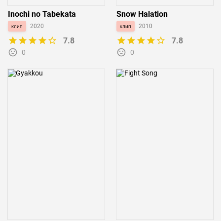
Inochi no Tabekata
Snow Halation
клип
2020
клип
2010
7.8
7.8
0
0