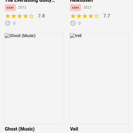
The Everlasting Guilty
Heikousen
Crown
клип
2012
клип
2021
7.8
7.7
0
0
Ghost (Music)
Veil