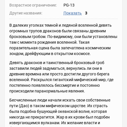
Возрастное ограничение:
PG-13
Другие названия:
Показать
3
В далеких уголках темной и ледяной вселенной девять
огромных трупов драконов были связаны древним
бронзовым гробом. По-видимому, они были установлены
там с момента рождения вселенной. Такая
поразительная сцена была запечатлена космическим
зондом, дрейфующим в открытом космосе.
Девять драконов и таинственный бронзовый гроб
заставили людей задуматься, вернулись ли они в
древние времена или просто достигли другого берега
вселенной. Раскрылся гигантский мифический мир, где
постепенно появлялось бессмертие и постоянно
происходили паранормальные явления.
Бесчисленные люди начали искать свои собственные
пути (Дао) в таком мифическом царстве. Их страсть
была подобна бушующей океанской волне, которая
никогда не прекратится. Жар в их крови был подобен
извергающимся вулканам. Их желание власти и