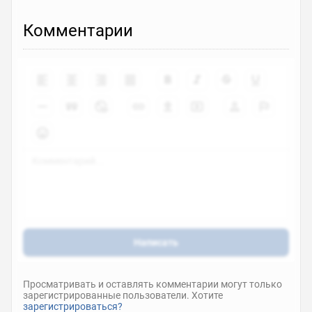
Shen Mu 2nd Season
Комментарии
ona
2024
7
0
Bu Si Bu Mie
ona
2023
6.6
0
Zhe Tian
ona
2023
Написать
7.8
0
Просматривать и оставлять комментарии могут только
зарегистрированные пользователи. Хотите
зарегистрироваться?