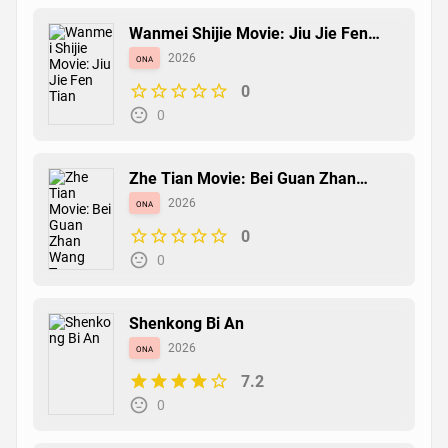
Wanmei Shijie Movie: Jiu Jie Fen
Tian
ona
2026
0
0
Zhe Tian Movie: Bei Guan Zhan
Wang Teng
ona
2026
0
0
Shenkong Bi An
ona
2026
7.2
0