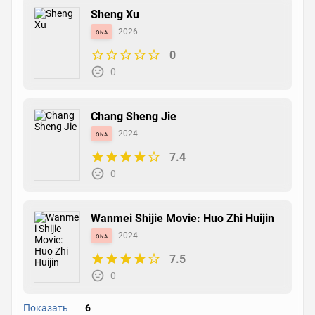
Sheng Xu
ona
2026
0
0
Chang Sheng Jie
ona
2024
7.4
0
Wanmei Shijie Movie: Huo Zhi Huijin
ona
2024
7.5
0
Показать
6