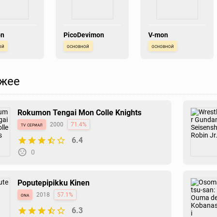
on
PicoDevimon
V-mon
ой
основной
основной
жее
Rokumon Tengai Mon Colle Knights
tv сериал
2000
71.4%
6.4
0
Poputepipikku Kinen
ona
2018
57.1%
6.3