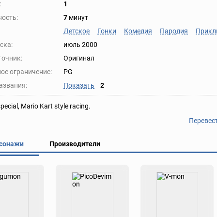
:
1
ость:
7
минут
Детское
Гонки
Комедия
Пародия
Прикл
ска:
июль 2000
точник:
Оригинал
ое ограничение:
PG
азвания:
Показать
2
pecial, Mario Kart style racing.
Перевес
сонажи
Производители