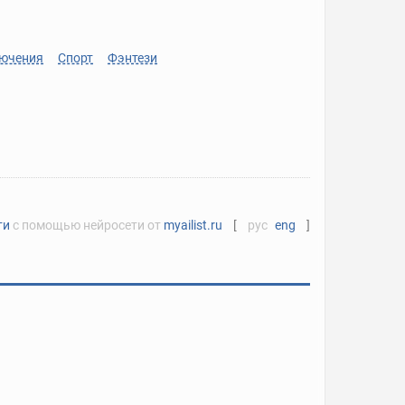
ючения
Спорт
Фэнтези
ти
с помощью нейросети от
myailist.ru
[
рус
eng
]