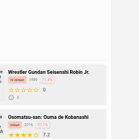
Wrestler Gundan Seisenshi Robin Jr.
tv сериал
1989
71.4%
0
0
Osomatsu-san: Ouma de Kobanashi
спешл
2016
57.1%
7.2