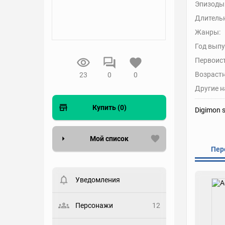
Эпизоды
Длительн
Жанры:
Год выпу
Первоис
Возрастн
23
0
0
Другие н
Купить (0)
Digimon s
Мой список
Пер
Вести список могут только
зарегистрированные
пользователи. Хотите
Уведомления
зарегистрироваться?
Статус
Персонажи
12
Выберите статус