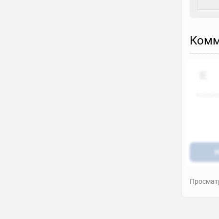
Комм
Н
Просматр