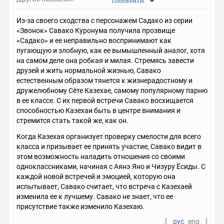
Из-за своего сходства с персонажем Садако из серии
«Звонок» Савако Куронума получила прозвище
«Садако» и ее неправильно воспринимают как
пугающую и злобную, как ее вымышленный аналог, хотя
на самом деле она робкая и милая. Стремясь завести
друзей и жить нормальной жизнью, Савако
естественным образом тянется к жизнерадостному и
дружелюбному Сёте Казехае, самому популярному парню
в ее классе. С их первой встречи Савако восхищается
способностью Казехаи быть в центре внимания и
стремится стать такой же, как он.
Когда Казехая организует проверку смелости для всего
класса и призывает ее принять участие, Савако видит в
этом возможность наладить отношения со своими
одноклассниками, начиная с Аянэ Яно и Чизуру Ёсиды. С
каждой новой встречей и эмоцией, которую она
испытывает, Савако считает, что встреча с Казехаей
изменила ее к лучшему. Савако не знает, что ее
присутствие также изменило Казехаю.
[
рус
eng
]