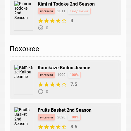
Kimi ni Todoke 2nd Season
tv сериал
2011
продолжение
8
0
Похожее
Kamikaze Kaitou Jeanne
tv сериал
1999
100%
7.5
0
Fruits Basket 2nd Season
tv сериал
2020
100%
8.6