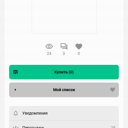
24
0
0
Купить (0)
Мой список
Вести список могут только зарегистрированные
пользователи. Хотите
зарегистрироваться?
Уведомления
Статус
Выберите статус
Персонажи
25