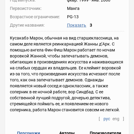
Год выпуска:
февр. 1999
-
янв. 2000
Первоисточник:
Манга
Возрастное ограничение:
PG-13
Другие названия:
Показать
3
Кусакабэ Марон, обычная на вид старшеклассница, на
самом деле является реинкарнацией Жанны д’Арк. С
помощью ангела Фин Фиш Марон работает по ночам
воровкой Жанной, чтобы запечатывать демонов,
обитающих в произведениях искусства и наживающихся
на слабых сердцах их владельцев. Ее клеймят воровкой
из-за того, что произведения искусства исчезают после
того, как она запечатывает демонов. Однажды
появляется новый сосед и одноклассник, а также
соперник в ее ночной работе, вор Синдбад. С ее
собственной лучшей подругой, дочерью детектива,
стремящейся поймать ее, и появлением ее нового
соперника, работа Марон становится совсем не легкой.
[
рус
eng
]
Персонажи
Авторы
Производители