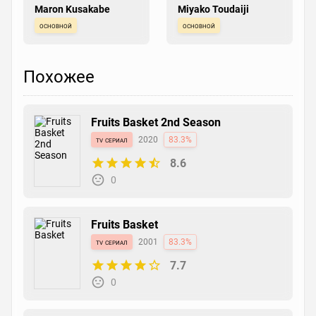
Maron Kusakabe
Miyako Toudaiji
основной
основной
Похожее
Fruits Basket 2nd Season
tv сериал
2020
83.3%
8.6
0
Fruits Basket
tv сериал
2001
83.3%
7.7
0