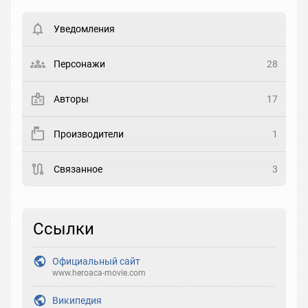
Вести список могут только зарегистрированные
пользователи. Хотите
зарегистрироваться?
Уведомления
Статус
Выберите статус
Персонажи
28
Закладка
Авторы
17
Рейтинг
Производители
1
Выберите рейтинг
Связанное
3
Реакция
Выберите реакцию
Ссылки
Официальный сайт
www.heroaca-movie.com
Википедия