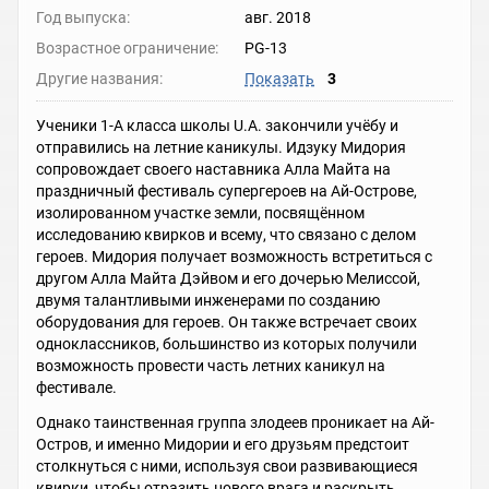
Год выпуска:
авг. 2018
Возрастное ограничение:
PG-13
Другие названия:
Показать
3
Ученики 1-А класса школы U.A. закончили учёбу и
отправились на летние каникулы. Идзуку Мидория
сопровождает своего наставника Алла Майтa на
праздничный фестиваль супергероев на Ай-Острове,
изолированном участке земли, посвящённом
исследованию квирков и всему, что связано с делом
героев. Мидория получает возможность встретиться с
другом Алла Майта Дэйвом и его дочерью Мелиссой,
двумя талантливыми инженерами по созданию
оборудования для героев. Он также встречает своих
одноклассников, большинство из которых получили
возможность провести часть летних каникул на
фестивале.
Однако таинственная группа злодеев проникает на Ай-
Остров, и именно Мидории и его друзьям предстоит
столкнуться с ними, используя свои развивающиеся
квирки, чтобы отразить нового врага и раскрыть