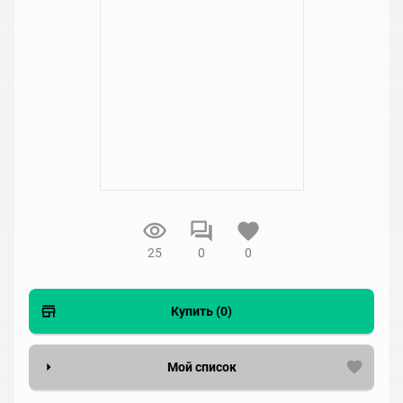
25
0
0
Купить (0)
Мой список