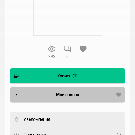
292
0
1
Купить (1)
Мой список
Вести список могут только зарегистрированные
пользователи. Хотите
зарегистрироваться?
Уведомления
Статус
Выберите статус
Персонажи
18