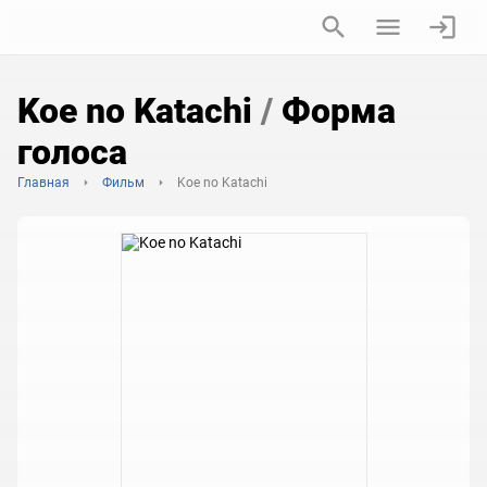
Koe no Katachi
/
Форма
голоса
Главная
Фильм
Koe no Katachi