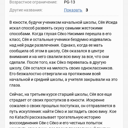
Возрастное ограничение:
PG-13
Другие названия:
Показать
3
В юности, будучи учеником начальной школы, Сёя Исида
искал способ развеять скуку самыми жестокими
способами. Когда глухая Сёко Нисимия перешла в его
класс, Сёя и остальные ученики бездумно издевались
над ней ради развлечения. Однако, когда ее мать
сообщила об этом в школу, Сёя оказался в центре
внимания и на него свалили всю вину за все, что они
сделали. После того, как Сёко перевелась в другую
школу, Сёя остался на милость своих одноклассников.
Его безжалостно отвергали на протяжении всей
начальной и средней школы, а учителя закрывали на это
глаза.
Сейчас, на третьем курсе старшей школы, Сёя все еще
страдает от своих проступков в юности. Искренне
сожалея о своих прошлых поступках, он отправляется в
путь искупления: найти Сёко и загладить свою вину. Koe
no Katachi рассказывает трогательную историю
воссоединения Сёи с Сёко и его честных попыток