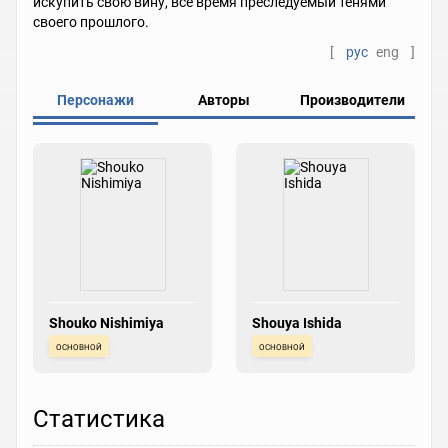
искупить свою вину, все время преследуемый тенями
своего прошлого.
[
рус
eng
]
Персонажи
Авторы
Производители
Shouko Nishimiya
Shouya Ishida
основной
основной
Статистика