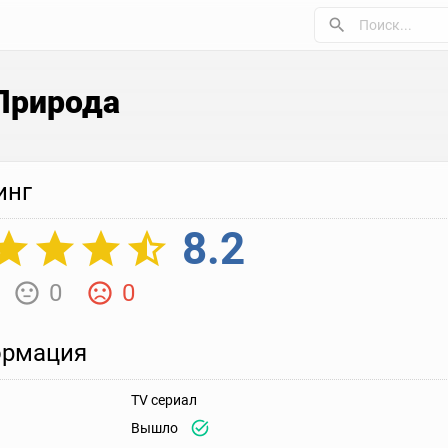
Природа
инг
8.2
0
0
рмация
TV сериал
Вышло