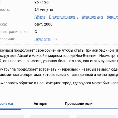
:
26
из
26
ость:
24
минуты
Сёнен
Повседневность
Фантастика
Фэнте
ска:
сент. 2006
ое ограничение:
G
азвания:
Показать
3
зунаси продолжает свое обучение, чтобы стать Примой Ундиной (
одругами Айкой и Алисой в мирном городе Нео-Венеция. Несмотря н
, они постоянно вместе, узнавая больше о том, как стать лучшими 
у группа продолжает встречать интересных и незабываемых людей 
акомиться с секретами, которые делают загадочный и вечно прек
жаловать обратно в Нео-Венецию: город, где чудеса могут быть со
сонажи
Авторы
Производители