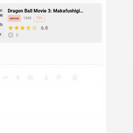
Dragon Ball Movie 3: Makafushigi
Daibouken
фильм
1988
75%
6.8
0