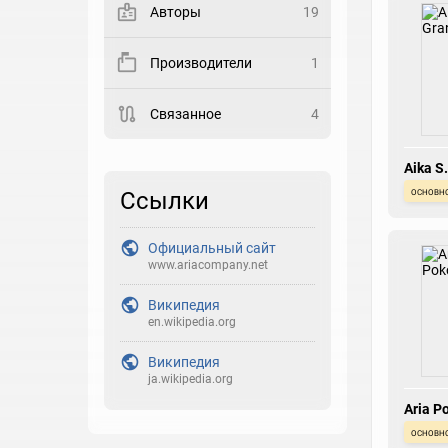
Авторы
19
Закладка
Производители
1
Рейтинг
Связанное
4
Выберите рейтинг
Реакция
Aika S.
Granz
Выберите реакцию
основн
Ссылки
Официальный сайт
www.ariacompany.net
Википедия
en.wikipedia.org
Википедия
ja.wikipedia.org
Aria P
основн