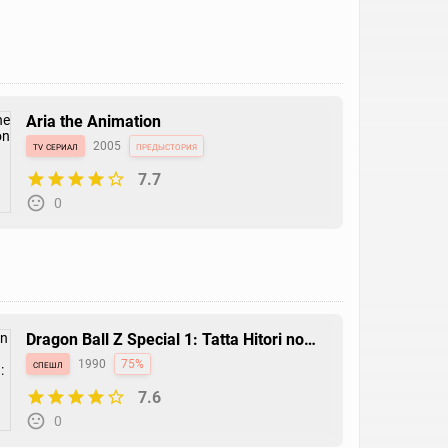
Aria the Animation
tv сериал
2005
предыстория
7.7
0
Dragon Ball Z Special 1: Tatta Hitori no
Saishuu Kessen
спешл
1990
75%
7.6
0