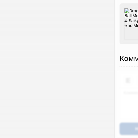
Комм
Н