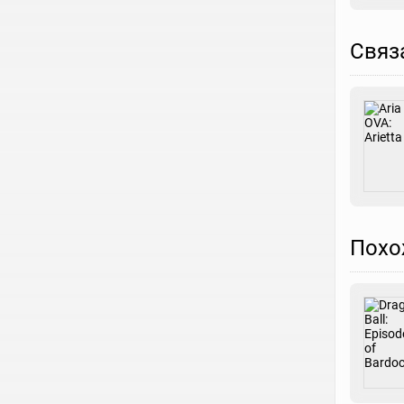
Связ
Похо