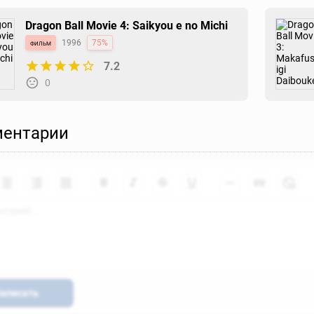
Dragon Ball Movie 4: Saikyou e no Michi
фильм
1996
75%
7.2
0
ентарии
аписать