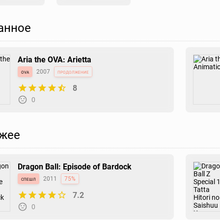
анное
Aria the OVA: Arietta
ova
2007
продолжение
8
0
жее
Dragon Ball: Episode of Bardock
спешл
2011
75%
7.2
0