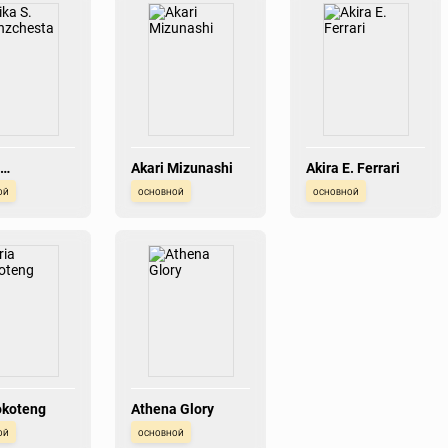
Akari Mizunashi
Akira E. Ferrari
chesta
ой
основной
основной
okoteng
Athena Glory
ой
основной