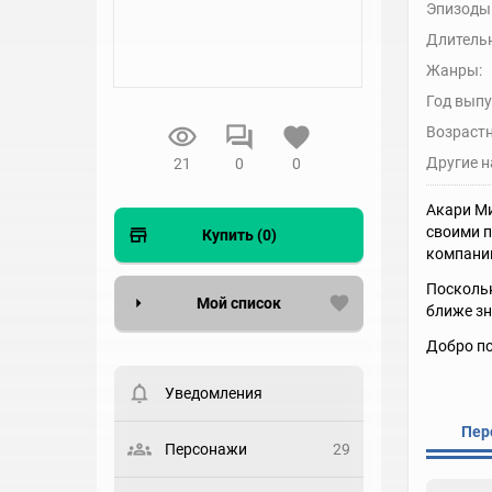
Эпизоды
Длительн
Жанры:
Год выпу
Возрастн
Другие н
21
0
0
Акари Ми
своими п
Купить (0)
компаний
Поскольк
Мой список
ближе зн
Добро по
Вести список могут только
зарегистрированные
пользователи. Хотите
Уведомления
зарегистрироваться?
Пер
Статус
Персонажи
29
Выберите статус