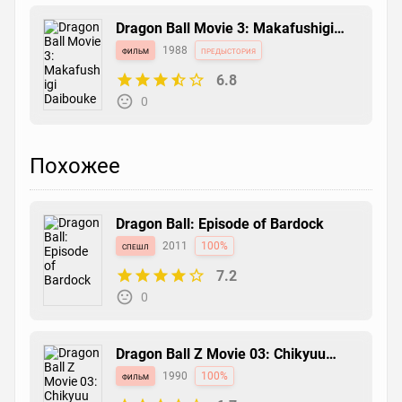
Dragon Ball Movie 3: Makafushigi
Daibouken
фильм
1988
предыстория
6.8
0
Похожее
Dragon Ball: Episode of Bardock
спешл
2011
100%
7.2
0
Dragon Ball Z Movie 03: Chikyuu
Marugoto Choukessen
фильм
1990
100%