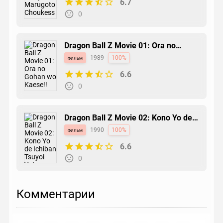
6.7
0
Dragon Ball Z Movie 01: Ora no
Gohan wo Kaese!!
фильм
1989
100%
6.6
0
Dragon Ball Z Movie 02: Kono Yo de
Ichiban Tsuyoi Yatsu
фильм
1990
100%
6.6
0
Комментарии