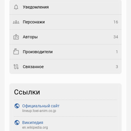
пользователи. Хотите
зарегистрироваться?
Уведомления
Статус
Выберите статус
Персонажи
16
Закладка
Авторы
34
Рейтинг
Производители
1
Выберите рейтинг
Связанное
3
Реакция
Выберите реакцию
Ссылки
Официальный сайт
lineup.toei-anim.co.jp
Википедия
en.wikipedia.org