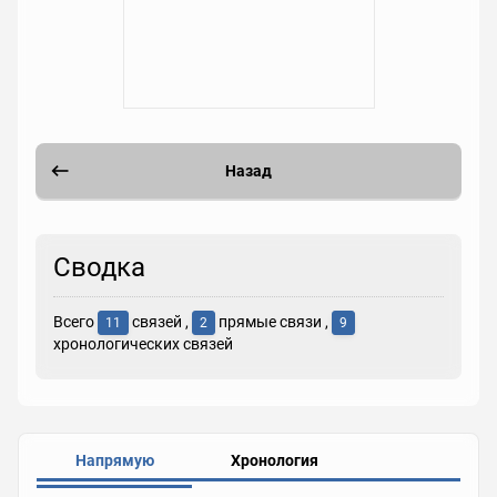
Назад
Сводка
Всего
связей ,
прямые связи ,
11
2
9
хронологических связей
Напрямую
Хронология