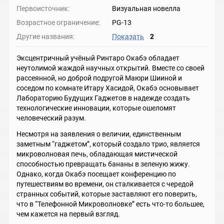
Первоисточник:
Визуальная новелла
Возрастное ограничение:
PG-13
Другие названия:
Показать
2
Эксцентричный учёный Ринтаро Окабэ обладает
неутолимой жаждой научных открытий. Вместе со своей
рассеянной, но доброй подругой Маюри Шииной и
соседом по комнате Итару Хасидой, Окабэ основывает
Лабораторию Будущих Гаджетов в надежде создать
технологические инновации, которые ошеломят
человеческий разум.
Несмотря на заявления о величии, единственным
заметным “гаджетом”, который создало трио, является
микроволновая печь, обладающая мистической
способностью превращать бананы в зеленую жижу.
Однако, когда Окабэ посещает конференцию по
путешествиям во времени, он сталкивается с чередой
странных событий, которые заставляют его поверить,
что в “Телефонной Микроволновке” есть что-то большее,
чем кажется на первый взгляд.