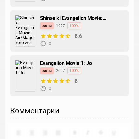
Shinseiki Evangelion Movie:
Air/Magokoro wo, Kimi ni
фильм
1997
100%
8.6
0
Evangelion Movie 1: Jo
фильм
2007
100%
8
0
Комментарии