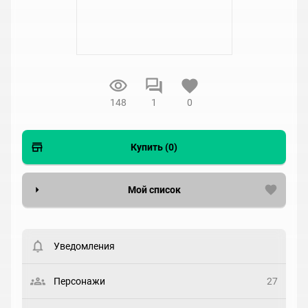
148
1
0
Купить (0)
Мой список
Вести список могут только зарегистрированные
пользователи. Хотите
зарегистрироваться?
Уведомления
Статус
Выберите статус
Персонажи
27
Закладка