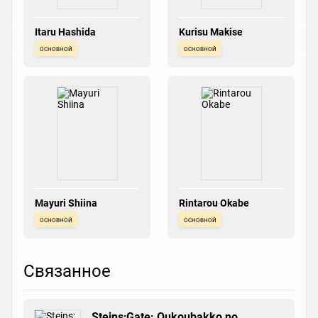
Itaru Hashida
Kurisu Makise
основной
основной
Mayuri Shiina
Rintarou Okabe
основной
основной
Связанное
Steins;Gate: Oukoubakko no