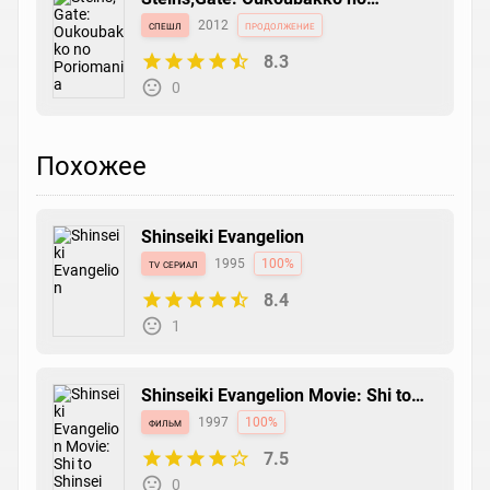
Poriomania
спешл
2012
продолжение
8.3
0
Похожее
Shinseiki Evangelion
tv сериал
1995
100%
8.4
1
Shinseiki Evangelion Movie: Shi to
Shinsei
фильм
1997
100%
7.5
0