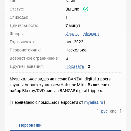
Тип:
Клип
Статус:
Вышло
Эпизоды:
1
Длительность:
7
минут
Жанры:
Идолы
Музыка
Год выпуска:
авг. 2022
Первоисточник:
Несколько
Возрастное ограничение:
G
Другие названия:
Показать
2
Музыкальное видео на песню BANZAI! digital trippers
группы Aqours с участием Hatsune Miku. Включено в
набор Blu-ray/DVD сингла BANZAI! digital trippers.
[ Переведено с помощью нейросети от
myailist.ru
]
[
рус
eng
]
Персонажи