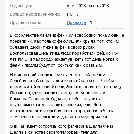
Год выпуска:
янв. 2023
-
март 2023
Возрастное ограничение:
PG-13
Другие названия:
Показать
1
В королевстве Хайленд феи жили свободно, пока люди не
предали их. Как только фею лишили крыла, тот, кто им
обладает, держит жизнь феи в своих руках.
Воспользовавшись этим, люди поработили фей, но 15-
летняя Энн Халфорд жаждет увидеть тот день, когда к
феям и людям будут относиться как к равным.
Начинающий кондитер мечтает стать Мастером
Серебряного Сахара, как и ее покойная мать. Чтобы
достичь этой высокой цели, Энн отправляется в столицу
Льюистон, где проходит ежегодная Королевская
Ярмарка Сладостей. Однако, чтобы получить
неуловимый титул, кондитерское изделие Энн,
изготовленное из серебряного сахара, должно быть
отмечено королевской медалью на мероприятии.
Энн нанимает остроязыкого фея-воина Шалла Фена
Шалла в качестве своего телохранителя для