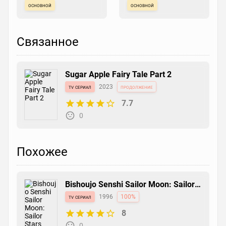
основной
основной
Связанное
Sugar Apple Fairy Tale Part 2
tv сериал
2023
продолжение
7.7
0
Похожее
Bishoujo Senshi Sailor Moon: Sailor
Stars
tv сериал
1996
100%
8
0