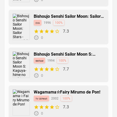
Bishoujo Senshi Sailor Moon: Sailor
Stars - Hero Club
ova
1996
100%
7.3
0
Bishoujo Senshi Sailor Moon S:
Kaguya-hime no Koibito
фильм
1994
100%
7.7
0
Wagamama☆Fairy Mirumo de Pon!
tv сериал
2002
100%
7.3
0