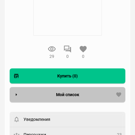
29
0
0
Купить (0)
Мой список
Вести список могут только зарегистрированные
пользователи. Хотите
зарегистрироваться?
Уведомления
Статус
Выберите статус
Персонажи
23