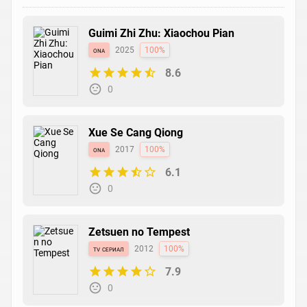
Guimi Zhi Zhu: Xiaochou Pian
ona
2025
100%
8.6
0
Xue Se Cang Qiong
ona
2017
100%
6.1
0
Zetsuen no Tempest
tv сериал
2012
100%
7.9
0