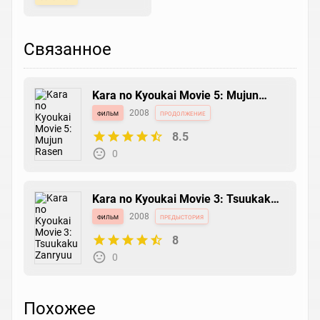
Связанное
Kara no Kyoukai Movie 5: Mujun
Rasen
фильм
2008
продолжение
8.5
0
Kara no Kyoukai Movie 3: Tsuukaku
Zanryuu
фильм
2008
предыстория
8
0
Похожее