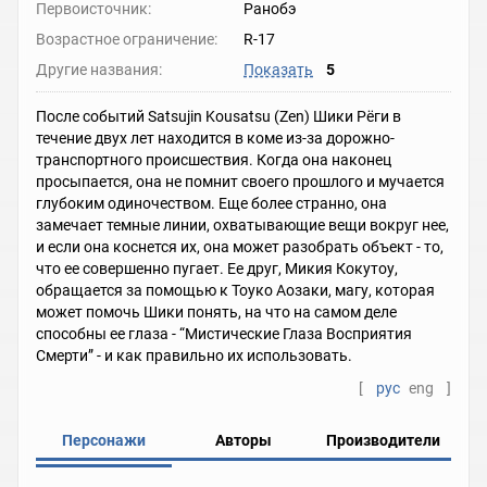
Первоисточник:
Ранобэ
Возрастное ограничение:
R-17
Другие названия:
Показать
5
После событий Satsujin Kousatsu (Zen) Шики Рёги в
течение двух лет находится в коме из-за дорожно-
транспортного происшествия. Когда она наконец
просыпается, она не помнит своего прошлого и мучается
глубоким одиночеством. Еще более странно, она
замечает темные линии, охватывающие вещи вокруг нее,
и если она коснется их, она может разобрать объект - то,
что ее совершенно пугает. Ее друг, Микия Кокутоу,
обращается за помощью к Тоуко Аозаки, магу, которая
может помочь Шики понять, на что на самом деле
способны ее глаза - “Мистические Глаза Восприятия
Смерти” - и как правильно их использовать.
[
рус
eng
]
Персонажи
Авторы
Производители