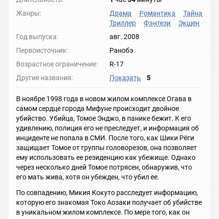
Жанры:
Драма
Романтика
Тайна
Триллер
Фэнтези
Экшен
Год выпуска:
авг. 2008
Первоисточник:
Ранобэ
Возрастное ограничение:
R-17
Другие названия:
Показать
5
В ноябре 1998 года в новом жилом комплексе Огава в
самом сердце города Мифуне происходит двойное
убийство. Убийца, Томое Энджо, в панике бежит. К его
удивлению, полиция его не преследует, и информация об
инциденте не попала в СМИ. После того, как Шики Рёги
защищает Томое от группы головорезов, она позволяет
ему использовать ее резиденцию как убежище. Однако
через несколько дней Томое потрясен, обнаружив, что
его мать жива, хотя он убежден, что убил ее.
По совпадению, Микия Кокуто расследует информацию,
которую его знакомая Токо Аозаки получает об убийстве
в уникальном жилом комплексе. По мере того, как он