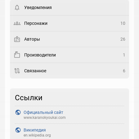
пользователи. Хотите
зарегистрироваться?
Уведомления
Статус
Выберите статус
Персонажи
10
Закладка
Авторы
26
Рейтинг
Производители
1
Выберите рейтинг
Связанное
6
Реакция
Выберите реакцию
Ссылки
Официальный сайт
www.karanokyoukai.com
Википедия
en.wikipedia.org