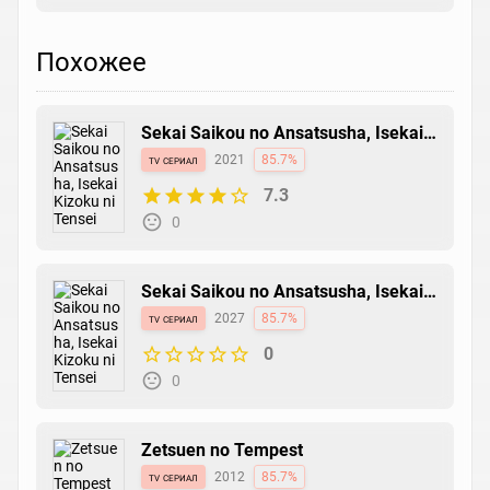
Похожее
Sekai Saikou no Ansatsusha, Isekai
Kizoku ni Tensei suru
tv сериал
2021
85.7%
7.3
0
Sekai Saikou no Ansatsusha, Isekai
Kizoku ni Tensei suru Season 2
tv сериал
2027
85.7%
0
0
Zetsuen no Tempest
tv сериал
2012
85.7%