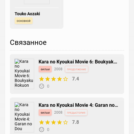
Touko Aozaki
основной
Связанное
Kara no Kyoukai Movie 6: Boukyaku
Rokuon
фильм
2008
продолжение
7.4
0
Kara no Kyoukai Movie 4: Garan no
Dou
фильм
2008
предыстория
7.8
0