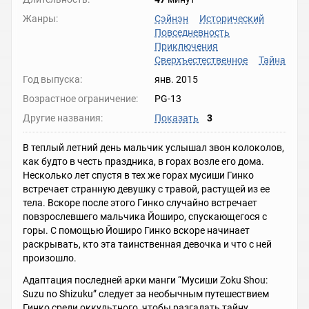
Жанры:
Сэйнэн
Исторический
Повседневность
Приключения
Сверхъестественное
Тайна
Год выпуска:
янв. 2015
Возрастное ограничение:
PG-13
Другие названия:
Показать
3
В теплый летний день мальчик услышал звон колоколов,
как будто в честь праздника, в горах возле его дома.
Несколько лет спустя в тех же горах мусиши Гинко
встречает странную девушку с травой, растущей из ее
тела. Вскоре после этого Гинко случайно встречает
повзрослевшего мальчика Йоширо, спускающегося с
горы. С помощью Йоширо Гинко вскоре начинает
раскрывать, кто эта таинственная девочка и что с ней
произошло.
Адаптация последней арки манги “Мусиши Zoku Shou:
Suzu no Shizuku” следует за необычным путешествием
Гинко среди оккультного, чтобы разгадать тайну