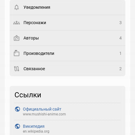
пользователи. Хотите
зарегистрироваться?
Уведомления
Статус
Выберите статус
Персонажи
3
Закладка
Авторы
4
Рейтинг
Производители
1
Выберите рейтинг
Связанное
2
Реакция
Выберите реакцию
Ссылки
Официальный сайт
www.mushishi-anime.com
Википедия
en.wikipedia.org