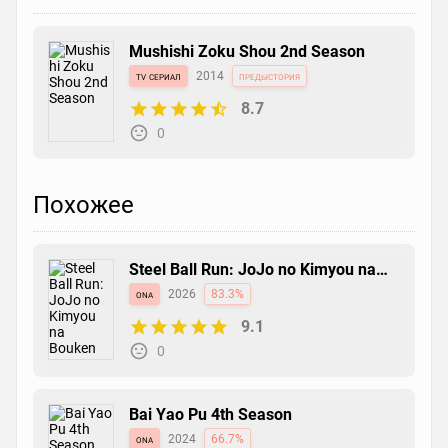
Mushishi Zoku Shou 2nd Season
tv сериал
2014
предыстория
8.7
0
Похожее
Steel Ball Run: JoJo no Kimyou na
Bouken
ona
2026
83.3%
9.1
0
Bai Yao Pu 4th Season
ona
2024
66.7%