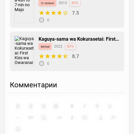
tv сериал
2015
80%
7.5
0
Kaguya-sama wa Kokurasetai: First
Kiss wa Owaranai
фильм
2022
80%
8.7
0
Комментарии