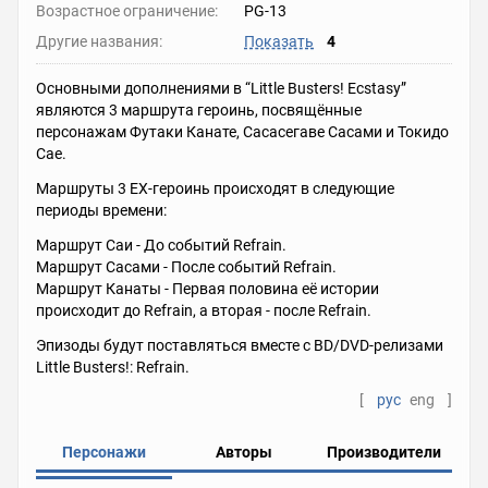
Возрастное ограничение:
PG-13
Другие названия:
Показать
4
Основными дополнениями в “Little Busters! Ecstasy”
являются 3 маршрута героинь, посвящённые
персонажам Футаки Канате, Сасасегаве Сасами и Токидо
Сае.
Маршруты 3 EX-героинь происходят в следующие
периоды времени:
Маршрут Саи - До событий Refrain.
Маршрут Сасами - После событий Refrain.
Маршрут Канаты - Первая половина её истории
происходит до Refrain, а вторая - после Refrain.
Эпизоды будут поставляться вместе с BD/DVD-релизами
Little Busters!: Refrain.
[
рус
eng
]
Персонажи
Авторы
Производители