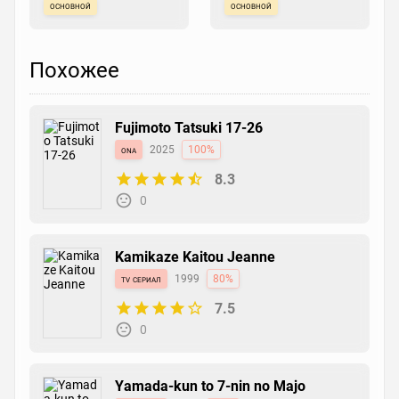
основной
основной
Похожее
Fujimoto Tatsuki 17-26
ona
2025
100%
8.3
0
Kamikaze Kaitou Jeanne
tv сериал
1999
80%
7.5
0
Yamada-kun to 7-nin no Majo