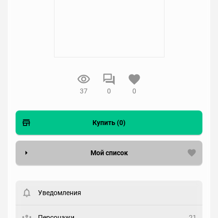
37
0
0
Купить (0)
Мой список
Вести список могут только зарегистрированные
пользователи. Хотите
зарегистрироваться?
Уведомления
Статус
Выберите статус
Персонажи
21