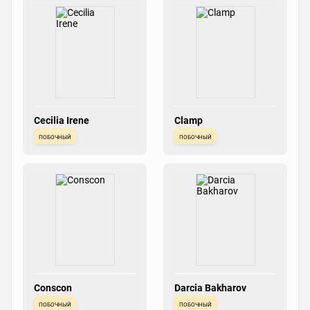
Cecilia Irene
Clamp
побочный
побочный
Conscon
Darcia Bakharov
побочный
побочный