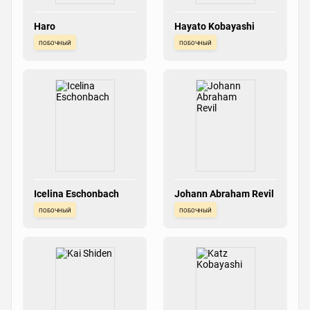
Haro
Hayato Kobayashi
побочный
побочный
Icelina Eschonbach
Johann Abraham Revil
побочный
побочный