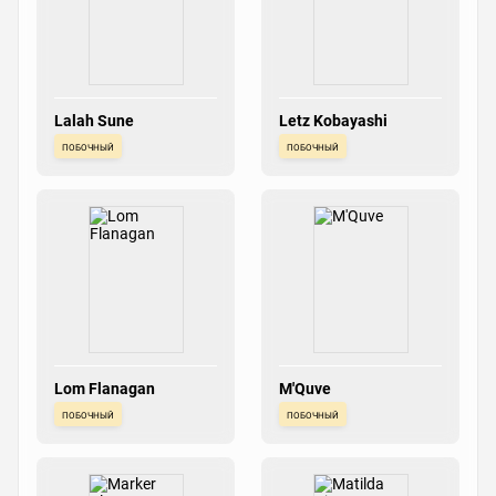
Lalah Sune
Letz Kobayashi
побочный
побочный
Lom Flanagan
M'Quve
побочный
побочный